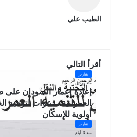
الطيب علي
موقع
الويب
أقرأ التالي
تقارير
منذ يومين
إعادة إعمار السودان على ط
العمرانية.. دعوات لتوحيد ا
أولوية للإسكان
تقارير
منذ 3 أيام