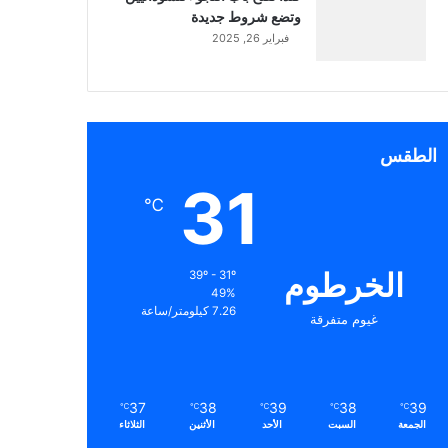
وتضع شروط جديدة
فبراير 26, 2025
الطقس
31
℃
الخرطوم
39º - 31º
49%
7.26 كيلومتر/ساعة
غيوم متفرقة
37
38
39
38
39
℃
℃
℃
℃
℃
الجمعة
السبت
الأحد
الأثنين
الثلاثاء