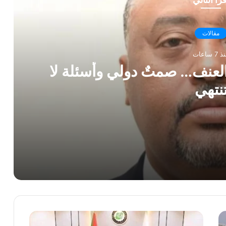
مقالات
 7 ساعات
العنف… صمتٌ دولي وأسئلة لا
نتهي
ئلة لا تنتهي
*التجارة البرية بين السودان ومصر: تشوهات هيكلية في التبادل التجاري وآثارها على ميزان المدفوعات والاستقرار النقدي*