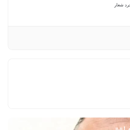
رد شعار
قرأ التالي