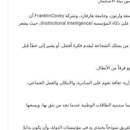
ن بيئة الاستثمار.
لقد تعلمت من خلال دراستي وبرامجي التنفيذية في جامعة وارتون، وجامعة هارفارد، وشركة FranklinCovey أن
المؤسسات الناجحة لا تُدار بالعقول الفردية، وإنما تبنى على ذكاء المؤسسة (Institutional Intelligence)، حيث يشعر
ن من يمتلك الشجاعة ليقدم فكرة أفضل، أو يشير إلى خطأ قبل
 فرقاً من الأبطال.
ارة، ثقافة تقوم على المبادرة، والابتكار، والعمل الجماعي،
ما ستبنيه الطاقات الوطنية عندما تجد من يثق بها، ويمنحها
الفريق نموذجاً يحتذى به في مؤسسات الدولة، وأن يكون بدايةً