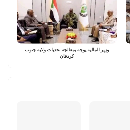
 القيم النبيلة
وزير المالية يوجه بمعالجة تحديات ولاية جنوب
كردفان
وأشرق نورها… بقت شمسين )
دكتور عثمان احمد صديق يكتب شكر وتقدير لحكومة ولاية نهر النيل والقوات النظامية على تنظيم موكب قبيلة البطاحين