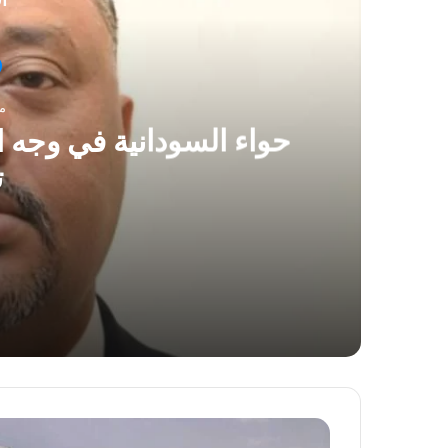
منذ
حواء السودانية في وجه 
ت
منذ 7 ساعات
حواء السودانية في وجه العنف… صمتٌ دولي وأس
منذ يوم واحد