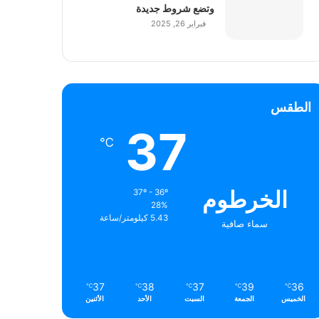
وتضع شروط جديدة
فبراير 26, 2025
الطقس
37
℃
الخرطوم
37º - 36º
28%
5.43 كيلومتر/ساعة
سماء صافية
37
38
37
39
36
℃
℃
℃
℃
℃
الخميس
الجمعة
السبت
الأحد
الأثنين