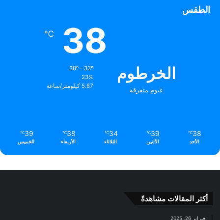
الطقس
38
℃
الخرطوم
38º - 33º
23%
5.87 كيلومتر/ساعة
غيوم متفرقة
39
38
34
39
38
℃
℃
℃
℃
℃
الأحد
الأثنين
الثلاثاء
الأربعاء
الخميس
أكثر المقالات مشاهدةً
فبراير 26, 2025