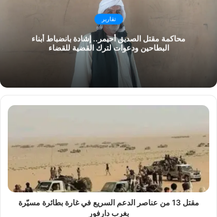
ا
ل
تقارير
و
محاكمة مقتل الصديق أحيمر.. إشادة بانضباط أبناء
ي
البطاحين ودعوات لترك القضية للقضاء
ب
مقتل 13 من عناصر الدعم السريع في غارة بطائرة مسيّرة
بغرب دارفور