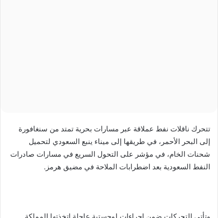
ل
ب
ر
ي
د
ا
إ
ل
ك
ت
ر
تتحرك ناقلات نفط عملاقة عبر مسارات بحرية تمتد من سنغافورة
و
إلى البحر الأحمر، في طريقها إلى ميناء ينبع السعودي لتحميل
ن
شحنات الخام، في مؤشر على التحول السريع في مسارات صادرات
ي
النفط السعودية بعد اضطرابات الملاحة في مضيق هرمز.
ا
وتأتي التحركات ضمن إجراءات لوجستية عاجلة اتخذتها المملكة