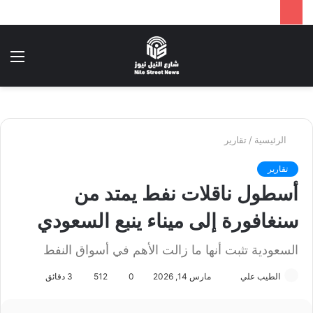
بحث
الق
عن
الرئيسية
/
تقارير
تقارير
أسطول ناقلات نفط يمتد من
سنغافورة إلى ميناء ينبع السعودي
السعودية تثبت أنها ما زالت الأهم في أسواق النفط
الطيب علي
أ
مارس 14, 2026
0
512
3 دقائق
ر
س