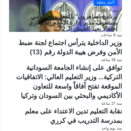
أخبار محلية
منذ 4 أيام
برنامج “ساهرون” بالتلفزيون القومي
يستضيف مدير إدارة الإعلام العسكري
احتفالاً بعيد الجيش الـ 72
منذ 8 ساعات
وزير الداخلية يترأس اجتماع لجنة ضبط
الأمن وفرض هيبة الدولة رقم (13)
منذ 18 ساعة
توافق على إنشاء الجامعة السودانية
التركية… وزير التعليم العالي: الاتفاقيات
الموقعة تفتح آفاقاً واسعة للتعاون
الأكاديمي والبحثي بين السودان وتركيا
منذ 21 ساعة
نقابة التعليم تدين الاعتداء على معلم
بمدرسة التدريب في كرري
منذ يوم واحد