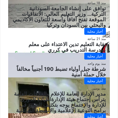
منذ 18 ساعة
توافق على إنشاء الجامعة السودانية
التركية… وزير التعليم العالي: الاتفاقيات
الموقعة تفتح آفاقاً واسعة للتعاون الأكاديمي
والبحثي بين السودان وتركيا
أخبار محلية
منذ 21 ساعة
نقابة التعليم تدين الاعتداء على معلم
بمدرسة التدريب في كرري
أخبار محلية
منذ يوم واحد
شرطة جبل أولياء تضبط 190 أجنبياً مخالفاً
خلال حملة أمنية
أخبار محلية
منذ يومين
مدير الإدارة العامة للإعلام والعلاقات العامة
يترأس إجتماع هيئة الإدارةالقيادة الدورى
للإدارة والإجتماع يوجه بتكثيف الجهود فى
برامج التوعية الإعلامية والأنشطة التفاعلية
أخبار محلية