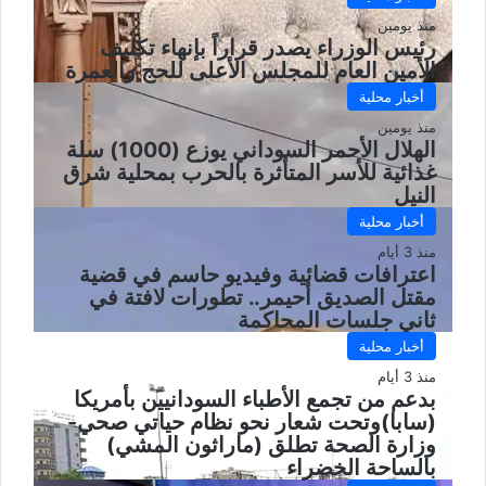
منذ يومين
رئيس الوزراء يصدر قراراً بإنهاء تكليف
الأمين العام للمجلس الأعلى للحج والعمرة
أخبار محلية
منذ يومين
الهلال الأحمر السوداني يوزع (1000) سلة
غذائية للأسر المتأثرة بالحرب بمحلية شرق
النيل
أخبار محلية
منذ 3 أيام
اعترافات قضائية وفيديو حاسم في قضية
مقتل الصديق أحيمر.. تطورات لافتة في
ثاني جلسات المحاكمة
أخبار محلية
منذ 3 أيام
بدعم من تجمع الأطباء السودانيين بأمريكا
(سابا)وتحت شعار نحو نظام حياتي صحي-
وزارة الصحة تطلق (ماراثون المشي)
بالساحة الخضراء