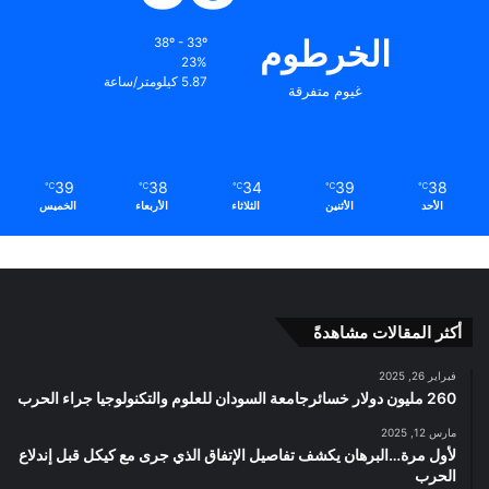
الخرطوم
38º - 33º
23%
5.87 كيلومتر/ساعة
غيوم متفرقة
39
38
34
39
38
℃
℃
℃
℃
℃
الأحد
الأثنين
الثلاثاء
الأربعاء
الخميس
أكثر المقالات مشاهدةً
فبراير 26, 2025
260 مليون دولار خسائرجامعة السودان للعلوم والتكنولوجيا جراء الحرب
مارس 12, 2025
لأول مرة…البرهان يكشف تفاصيل الإتفاق الذي جرى مع كيكل قبل إندلاع
الحرب