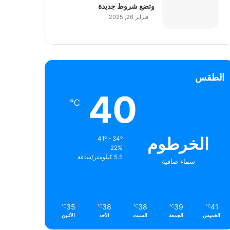
وتضع شروط جديدة
فبراير 26, 2025
الطقس
40
℃
الخرطوم
41º - 34º
22%
5.5 كيلومتر/ساعة
سماء صافية
35
38
38
39
41
℃
℃
℃
℃
℃
الخميس
الجمعة
السبت
الأحد
الأثنين