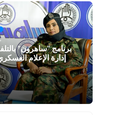
أ
منذ
برنامج “ساهرون” بالتل
إدارة الإعلام العسكري ا
منذ 13 ساعة
برنامج “ساهرون” بالتلفزيون القومي يستضيف مدير