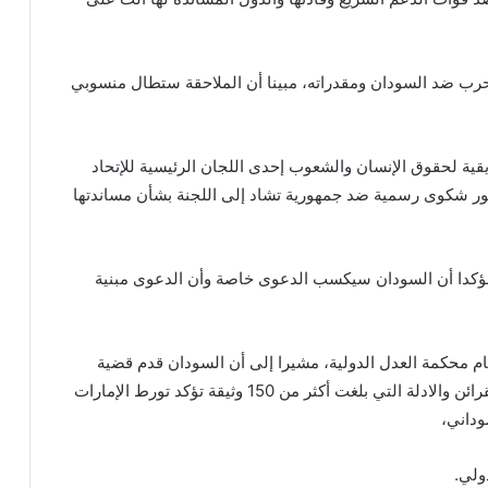
 ضد السودان ومقدراته، مبينا أن الملاحقة ستطال منسوبي
قية لحقوق الإنسان والشعوب إحدى اللجان الرئيسية للإتحاد
هور شكوى رسمية ضد جمهورية تشاد إلى اللجنة بشأن مساندتها
مؤكدا أن السودان سيكسب الدعوى خاصة وأن الدعوى مبنية
م محكمة العدل الدولية، مشيرا إلى أن السودان قدم قضية
متماسكة ومؤسسة ضد الإمارات، تم فيها صياغة كل القرائن والادلة التي بلغت أكثر من 150 وثيقة تؤكد تورط الإمارات
وداني،
ولي.