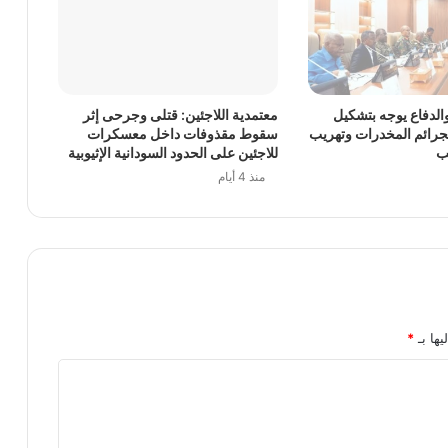
قوقعة إلكترونية في السودان بعد الحرب
لدفاع يوجه بتشكيل
معتمدية اللاجئين: قتلى وجرحى إثر
قطاع الحكم والإدارة بمجلس الوزراء يجيز استراتيجية وطنية للسيطرة على الأسلحة الصغيرة حتى 2031 ويقر مذكرة تفاهم مع ليبيريا
رائم المخدرات وتهريب
سقوط مقذوفات داخل معسكرات
ب
للاجئين على الحدود السودانية الإثيوبية
منذ 4 أيام
تضبط شبكة تنشط في الاتجار بالأسلحة والذخائر
يها بـ
*
تراتيجية البرنامج لمواكبة تحديات ما بعد الحرب