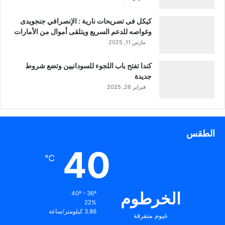
كيكل فى تصريحات نارية : الإنصرافي جنجويدى
وغواصه للدعم السريع ويتلقى أموال من الأمارات
مارس 11, 2025
كندا تفتح باب اللجوء للسودانيين وتضع شروط
جديدة
فبراير 26, 2025
الطقس
40
℃
الخرطوم
40º - 36º
22%
3.86 كيلومتر/ساعة
غيوم متفرقة