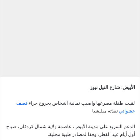
إلكترونيا
الأبيض: شارع النيل نيوز
لقيت طفلة مصرعها واصيب ثمانية أشخاص بجروح جراء
قصف
عشوائي
نفذته ميليشيا
الدعم السريع على مدينة الأبيض، عاصمة ولاية شمال كردفان، صباح
أول أيام عيد الفطر، وفقا لمصادر طبية محلية.