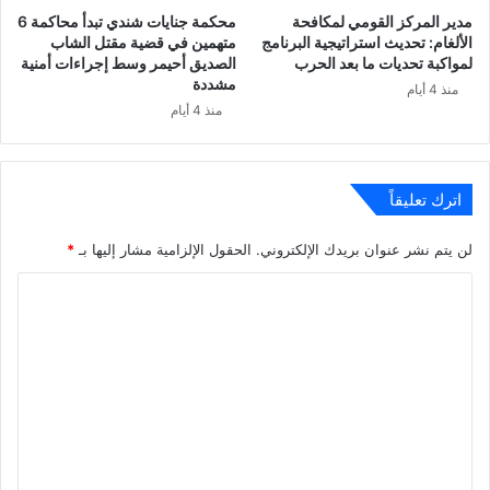
مدير المركز القومي لمكافحة
محكمة جنايات شندي تبدأ محاكمة 6
الألغام: تحديث استراتيجية البرنامج
متهمين في قضية مقتل الشاب
لمواكبة تحديات ما بعد الحرب
الصديق أحيمر وسط إجراءات أمنية
مشددة
منذ 4 أيام
منذ 4 أيام
اترك تعليقاً
لن يتم نشر عنوان بريدك الإلكتروني.
الحقول الإلزامية مشار إليها بـ
*
ا
ل
ت
ع
ل
ي
ق