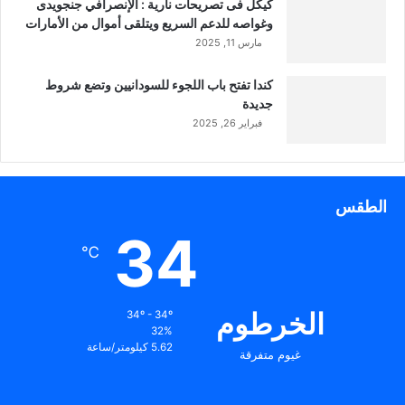
كيكل فى تصريحات نارية : الإنصرافي جنجويدى
وغواصه للدعم السريع ويتلقى أموال من الأمارات
مارس 11, 2025
كندا تفتح باب اللجوء للسودانيين وتضع شروط
جديدة
فبراير 26, 2025
الطقس
34
℃
الخرطوم
34º - 34º
32%
5.62 كيلومتر/ساعة
غيوم متفرقة