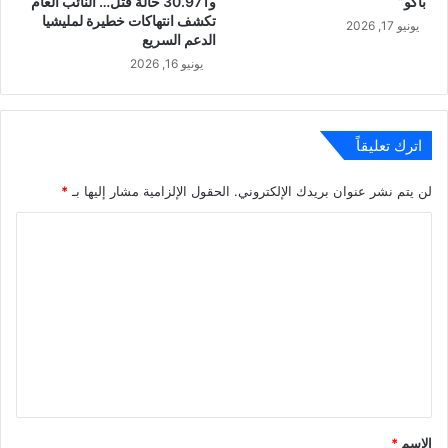
“باكو”
و30.971 حالة قتل… النائب العام
تكشف انتهاكات خطيرة لمليشيا
يونيو 17, 2026
الدعم السريع
يونيو 16, 2026
اترك تعليقاً
لن يتم نشر عنوان بريدك الإلكتروني.
الحقول الإلزامية مشار إليها بـ
*
ا
ل
ت
ع
ل
ي
ق
*
الاسم
*