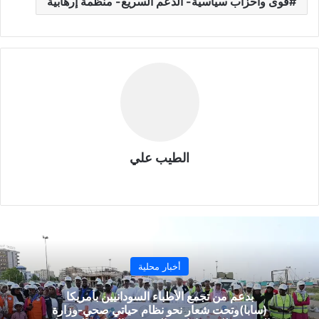
قوى وأحزاب سياسية- الدعم السريع- منظمة إرهابية
الطيب علي
موق
ع
الوي
ب
أخبار محلية
بدعم من تجمع الأطباء السودانيين بأمريكا
(سابا)وتحت شعار نحو نظام حياتي صحي-وزارة