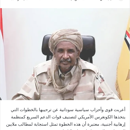
ر
س
ل
ب
ر
ي
د
ا
إ
ل
ك
ت
ر
و
ن
أعربت قوى وأحزاب سياسية سودانية عن ترحيبها بالخطوات التي
ي
يتخذها الكونغرس الأمريكي لتصنيف قوات الدعم السريع كمنظمة
ا
إرهابية أجنبية، معتبرة أن هذه الخطوة تمثل استجابة لمطالب ملايين