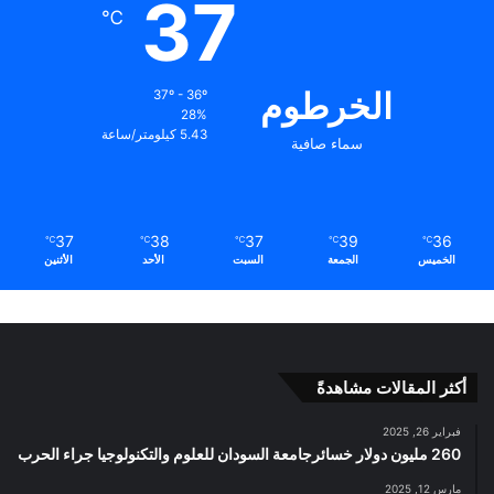
37
℃
الخرطوم
37º - 36º
28%
5.43 كيلومتر/ساعة
سماء صافية
37
38
37
39
36
℃
℃
℃
℃
℃
الخميس
الجمعة
السبت
الأحد
الأثنين
أكثر المقالات مشاهدةً
فبراير 26, 2025
260 مليون دولار خسائرجامعة السودان للعلوم والتكنولوجيا جراء الحرب
مارس 12, 2025