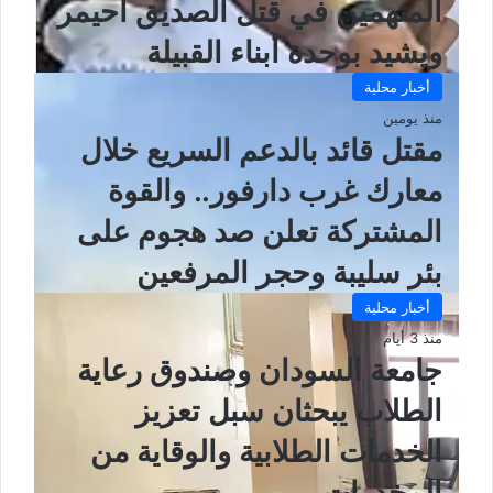
المتهمين في قتل الصديق أحيمر
ويشيد بوحدة أبناء القبيلة
أخبار محلية
منذ يومين
مقتل قائد بالدعم السريع خلال
معارك غرب دارفور.. والقوة
المشتركة تعلن صد هجوم على
بئر سليبة وحجر المرفعين
أخبار محلية
منذ 3 أيام
جامعة السودان وصندوق رعاية
الطلاب يبحثان سبل تعزيز
الخدمات الطلابية والوقاية من
المخدرات