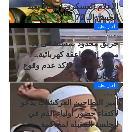
الإعلام العسكري احتفالاً بعيد
الجيش الـ 72
أخبار محلية
منذ يومين
حريق محدود بمستشفى ود
مدني إثر صاعقة كهربائية..
ووزارة الصحة تؤكد عدم وقوع
إصابات
أخبار محلية
منذ يومين
أمير البطاحين العركشاب يدعو
لاكتفاء حضور أولياء الدم في
الجلسة المقبلة لمحاكمة