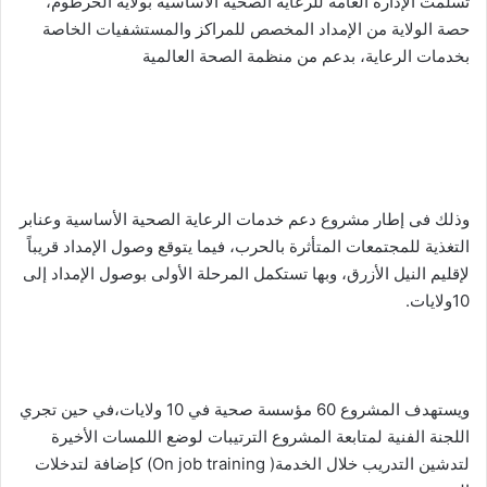
تسلمت الإدارة العامة للرعاية الصحية الأساسية بولاية الخرطوم،
س
حصة الولاية من الإمداد المخصص للمراكز والمستشفيات الخاصة
ل
بخدمات الرعاية، بدعم من منظمة الصحة العالمية
ب
ر
ي
د
ا
إ
ل
وذلك فى إطار مشروع دعم خدمات الرعاية الصحية الأساسية وعنابر
ك
التغذية للمجتمعات المتأثرة بالحرب، فيما يتوقع وصول الإمداد قريباً
ت
لإقليم النيل الأزرق، وبها تستكمل المرحلة الأولى بوصول الإمداد إلى
ر
10ولايات.
و
ن
ي
ا
ويستهدف المشروع 60 مؤسسة صحية في 10 ولايات،في حين تجري
اللجنة الفنية لمتابعة المشروع الترتيبات لوضع اللمسات الأخيرة
لتدشين التدريب خلال الخدمة( On job training) كإضافة لتدخلات