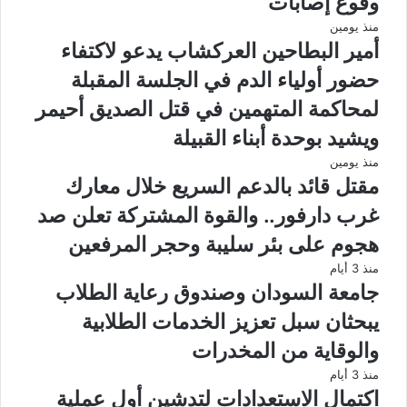
وقوع إصابات
منذ يومين
أمير البطاحين العركشاب يدعو لاكتفاء
حضور أولياء الدم في الجلسة المقبلة
لمحاكمة المتهمين في قتل الصديق أحيمر
ويشيد بوحدة أبناء القبيلة
منذ يومين
مقتل قائد بالدعم السريع خلال معارك
غرب دارفور.. والقوة المشتركة تعلن صد
هجوم على بئر سليبة وحجر المرفعين
منذ 3 أيام
جامعة السودان وصندوق رعاية الطلاب
يبحثان سبل تعزيز الخدمات الطلابية
والوقاية من المخدرات
منذ 3 أيام
اكتمال الاستعدادات لتدشين أول عملية