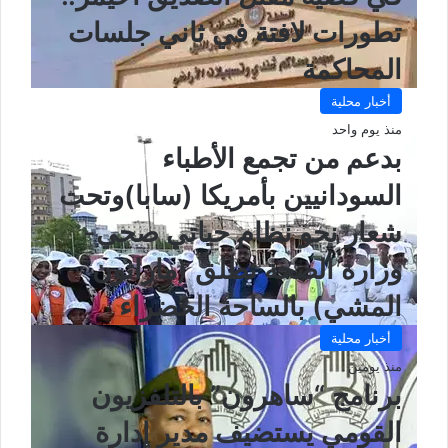
تطورات لافتة في ثاني جلسات
المحاكمة
أخبار محلية
منذ يوم واحد
بدعم من تجمع الأطباء
السودانيين بأمريكا (سابا)وتحت
شعار نحو نظام حياتي صحي-
وزارة الصحة تطلق (ماراثون
المشي) بالساحة الخضراء
أخبار محلية
منذ يومين
برنامج “ساهرون” بالتلفزيون
القومي يستضيف مدير إدارة