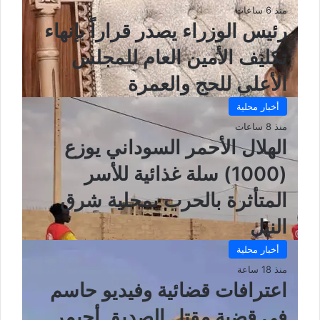
ي
منذ 6 ساعات
ب
رئيس الوزراء يصدر قراراً بإنهاء
تكليف الأمين العام للمجلس
الأعلى للحج والعمرة
أخبار محلية
منذ 8 ساعات
الهلال الأحمر السوداني يوزع
(1000) سلة غذائية للأسر
المتأثرة بالحرب بمحلية شرق
النيل
أخبار محلية
منذ 18 ساعة
اعترافات قضائية وفيديو حاسم
في قضية مقتل الصديق أحيمر..