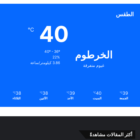
الطقس
40
℃
الخرطوم
40º - 36º
22%
3.86 كيلومتر/ساعة
غيوم متفرقة
38
38
39
40
39
℃
℃
℃
℃
℃
الجمعة
السبت
الأحد
الأثنين
الثلاثاء
أكثر المقالات مشاهدةً