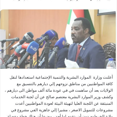
ر
س
ل
ب
ر
ي
د
ا
إ
ل
ك
ت
أعلنت وزارة الموارد البشرية والتنمية الإجتماعية استعدادها لنقل
ر
كافة المواطنيين من مناطق نزوحهم إلي ديارهم بالتنسيق مع
و
الولايات بعد أن ساهمت في في عودة مائة ألف مواطن الى ديارهم ،
ن
وكشف وزير الموارد البشرية معتصم صالح عن أن لجنة الخدمات
ي
المنبثقة عن اللجنة العليا لتهيئة البيئة لعودة المواطنيين أعدت
ا
مشروعات للتمويل الاصغر ، مشيرا إلي جاهزية الفي مشروع في
ولاية الخرطوم دون أن يتقدم لها أحد ، مضيفا أن هناك خطة مفصلة