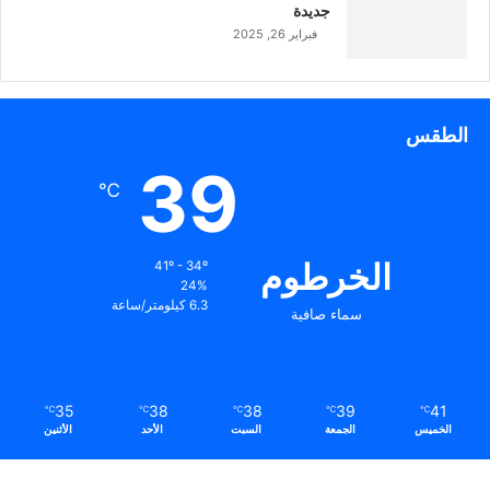
جديدة
فبراير 26, 2025
الطقس
39
℃
الخرطوم
41º - 34º
24%
6.3 كيلومتر/ساعة
سماء صافية
35
38
38
39
41
℃
℃
℃
℃
℃
الخميس
الجمعة
السبت
الأحد
الأثنين