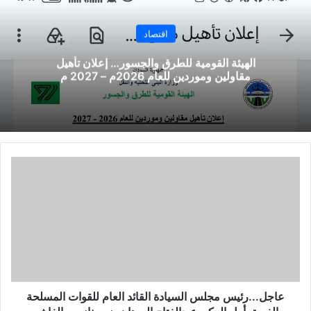
اقتصاد
الهيئة القومية للطرق والجسور… إعلان تأهيل
مقاولين وموردين للعام 2026م – 2027 م
عاجل...رئيس مجلس السيادة القائد العام للقوات المسلحة