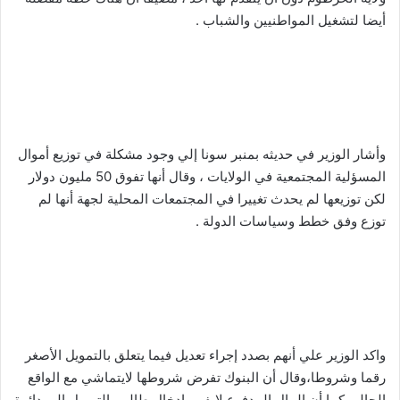
أيضا لتشغيل المواطنيين والشباب .
وأشار الوزير في حديثه بمنبر سونا إلي وجود مشكلة في توزيع أموال
المسؤلية المجتمعية في الولايات ، وقال أنها تفوق 50 مليون دولار
لكن توزيعها لم يحدث تغييرا في المجتمعات المحلية لجهة أنها لم
توزع وفق خطط وسياسات الدولة .
واكد الوزير علي أنهم بصدد إجراء تعديل فيما يتعلق بالتمويل الأصغر
رقما وشروطا،وقال أن البنوك تفرض شروطها لايتماشي مع الواقع
الحالي كما أن المال المدفوع لايفي بإدخال طالبي التمويل إلي دائرة