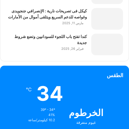
كيكل فى تصريحات نارية : الإنصرافي جنجويدى
وغواصه للدعم السريع ويتلقى أموال من الأمارات
مارس 11, 2025
كندا تفتح باب اللجوء للسودانيين وتضع شروط
جديدة
فبراير 26, 2025
الطقس
34
℃
الخرطوم
39º - 34º
41%
10.2 كيلومتر/ساعة
غيوم متفرقة