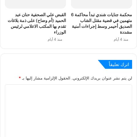
محكمة جنايات شندي تبدأ محاكمة 6
القبض علي الصحفية حنان عبد
متهمين في قضية مقتل الشاب
الحميد (أم وضاح) على ذمة بلاغات
الصديق أحيمر وسط إجراءات أمنية
تقدم بها المكتب الاعلامي لرئيس
مشددة
الوزراء
منذ 4 أيام
منذ 4 أيام
اترك تعليقاً
لن يتم نشر عنوان بريدك الإلكتروني.
الحقول الإلزامية مشار إليها بـ
*
ا
ل
ت
ع
ل
ي