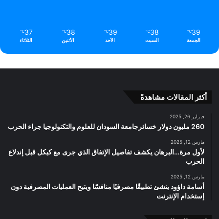
37
38
39
38
39
℃
℃
℃
℃
℃
الجمعة
السبت
الأحد
الأثنين
الثلاثاء
أكثر المقالات مشاهدةً
فبراير 26, 2025
260 مليون دولار خسائرجامعة السودان للعلوم والتكنولوجيا جراء الحرب
مارس 12, 2025
لأول مرة…البرهان يكشف تفاصيل الإتفاق الذي جرى مع كيكل قبل إندلاع
الحرب
مارس 12, 2025
أسامة داؤود ينشئ تطبيقًا مصرفيًا منافسًا ويتيح العمليات المصرفية دون
إستخدام الإنترنت