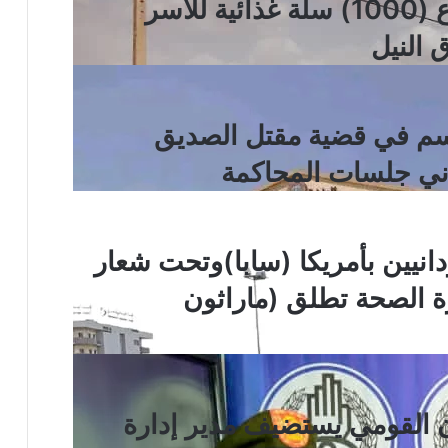
الهلال الأحمر السوداني يوزع (1000) سلة غذائية للأسر
 النيل
اسم في قضية مقتل الصديق
اني جلسات المحاكمة
انيين بأمريكا (سابا)وتحت شعار
 الصحة تطلق (ماراثون
ن القومي يستضيف مدير إدارة