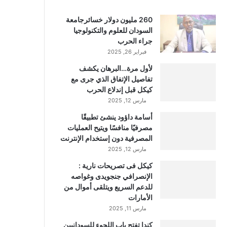
260 مليون دولار خسائرجامعة
السودان للعلوم والتكنولوجيا
جراء الحرب
فبراير 26, 2025
لأول مرة…البرهان يكشف
تفاصيل الإتفاق الذي جرى مع
كيكل قبل إندلاع الحرب
مارس 12, 2025
أسامة داؤود ينشئ تطبيقًا
مصرفيًا منافسًا ويتيح العمليات
المصرفية دون إستخدام الإنترنت
مارس 12, 2025
كيكل فى تصريحات نارية :
الإنصرافي جنجويدى وغواصه
للدعم السريع ويتلقى أموال من
الأمارات
مارس 11, 2025
كندا تفتح باب اللجوء للسودانيين