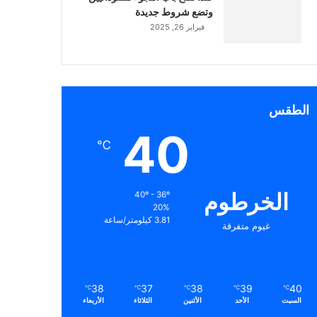
وتضع شروط جديدة
فبراير 26, 2025
الطقس
40
℃
الخرطوم
40º - 36º
20%
3.81 كيلومتر/ساعة
غيوم متفرقة
38
37
38
39
40
℃
℃
℃
℃
℃
السبت
الأحد
الأثنين
الثلاثاء
الأربعاء