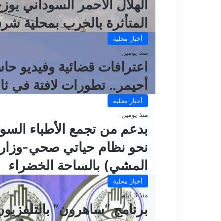
المتأثرة بالحرب بمحلية شرق
أخبار محلية
منذ يومين
اعترافات قضائية وفيديو ح
أحيمر.. تطورات لافتة في ث
أخبار محلية
منذ يومين
بدعم من تجمع الأطباء السود
نحو نظام حياتي صحي-وزارة
المشي) بالساحة الخضراء
أخبار محلية
منذ 3 أيام
برنامج “ساهرون” بالتلفزيو