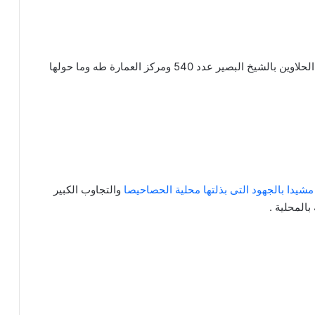
حيث استهدف مركز الحصاحيصا عدد 320 ومركز قرى الحلاوين بالشيخ البصير عدد 540 ومركز العمارة طه وما حولها
شيدا بالجهود التى بذلتها محلية الحصاحيصا
والتجاوب الكبير
بالمحلية .