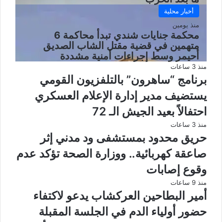
أخبار محلية
منذ يومين
محكمة جنايات شندي تبدأ محاكمة 6
متهمين في قضية مقتل الشاب الصديق
أحيمر وسط إجراءات أمنية مشددة
منذ 3 ساعات
برنامج “ساهرون” بالتلفزيون القومي
يستضيف مدير إدارة الإعلام العسكري
احتفالاً بعيد الجيش الـ 72
منذ 3 ساعات
حريق محدود بمستشفى ود مدني إثر
صاعقة كهربائية.. ووزارة الصحة تؤكد عدم
وقوع إصابات
منذ 9 ساعات
أمير البطاحين العركشاب يدعو لاكتفاء
حضور أولياء الدم في الجلسة المقبلة