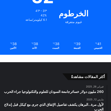
الخرطوم
41º - 31º
42%
6.1 كيلومتر/ساعة
غيوم متفرقة
38
38
38
39
41
℃
℃
℃
℃
℃
الخميس
الجمعة
السبت
الأحد
الأثنين
أكثر المقالات مشاهدةً
فبراير 26, 2025
260 مليون دولار خسائرجامعة السودان للعلوم والتكنولوجيا جراء الحرب
مارس 12, 2025
لأول مرة…البرهان يكشف تفاصيل الإتفاق الذي جرى مع كيكل قبل إندلاع
الحرب