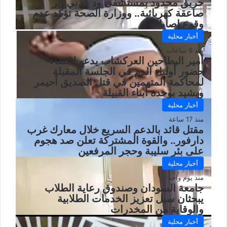
حريق محدود بمستشفى ود مدني إثر
صاعقة كهربائية.. ووزارة الصحة تؤكد عدم
وقوع إصابات
أخبار محلية
منذ 9 ساعات
أمير البطاحين العركشاب يدعو لاكتفاء
حضور أولياء الدم في الجلسة المقبلة
لمحاكمة المتهمين في قتل الصديق أحيمر
ويشيد بوحدة أبناء القبيلة
أخبار محلية
منذ 17 ساعة
مقتل قائد بالدعم السريع خلال معارك غرب
دارفور.. والقوة المشتركة تعلن صد هجوم
على بئر سليبة وحجر المرفعين
أخبار محلية
منذ يوم واحد
جامعة السودان وصندوق رعاية الطلاب
يبحثان سبل تعزيز الخدمات الطلابية
والوقاية من المخدرات
أخبار محلية