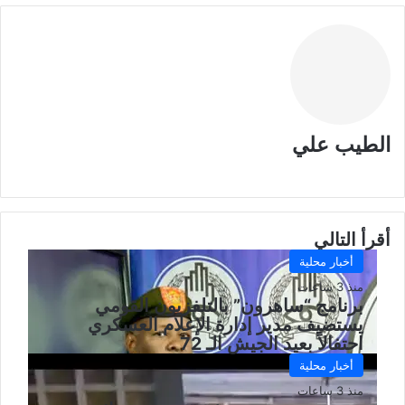
الطيب علي
موقع
الويب
أقرأ التالي
أخبار محلية
منذ 3 ساعات
برنامج “ساهرون” بالتلفزيون القومي
يستضيف مدير إدارة الإعلام العسكري
احتفالاً بعيد الجيش الـ 72
أخبار محلية
منذ 3 ساعات