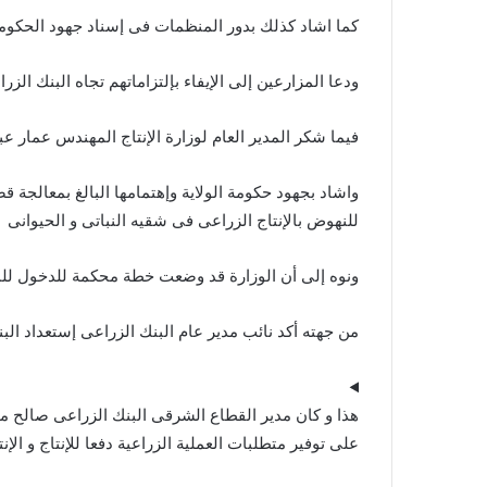
كما اشاد كذلك بدور المنظمات فى إسناد جهود الحكوم
ودعا المزارعين إلى الإيفاء بإلتزاماتهم تجاه البنك ال
فيما شكر المدير العام لوزارة الإنتاج المهندس عمار ع
واشاد بجهود حكومة الولاية وإهتمامها البالغ بمعالجة قض
للنهوض بالإنتاج الزراعى فى شقيه النباتى و الحيوانى
ونوه إلى أن الوزارة قد وضعت خطة محكمة للدخول لل
من جهته أكد نائب مدير عام البنك الزراعى إستعداد الب
هذا و كان مدير القطاع الشرقى البنك الزراعى صالح 
على توفير متطلبات العملية الزراعية دفعا للإنتاج و الإن