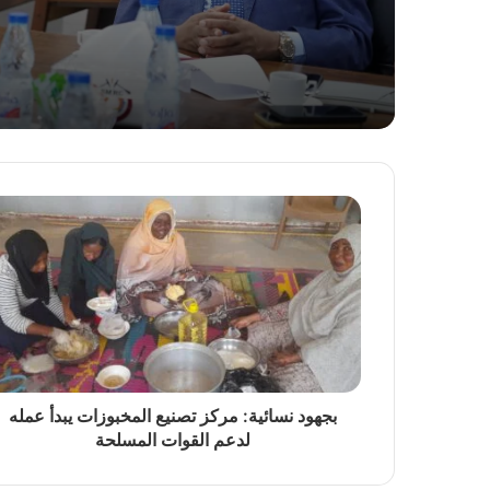
منذ 6 ساعات
الموارد المعدنية: دخول 33 شركة لمعالجة مخلفات التعدين وشركة امتياز جديدة إلى دائرة إنتاج الذهب
منذ 13 ساعة
بنك السودان المركزي يدشن المحول القومي ويب
منذ 18 ساعة
الهيئة القومية للطرق والجسور… إعلان تأهيل مقاولين وم
بجهود نسائية: مركز تصنيع المخبوزات يبدأ عمله
منذ 23 ساعة
لدعم القوات المسلحة
المواصفات بقطاع الجزيرة تسجل حضوراً ميدانياً