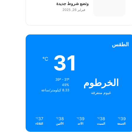
وتضع شروط جديدة
فبراير 26, 2025
الطقس
31
℃
الخرطوم
39º - 31º
49%
8.33 كيلومتر/ساعة
غيوم متفرقة
37
38
39
38
39
℃
℃
℃
℃
℃
الجمعة
السبت
الأحد
الأثنين
الثلاثاء