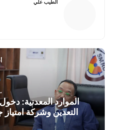
الطيب علي
موقع
الويب
أ
منذ 
التعدين وشركة امتياز ج