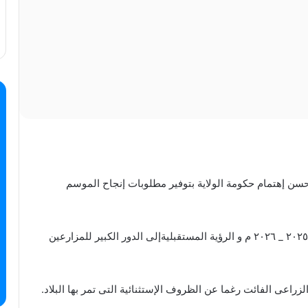
سن إهتمام حكومة الولاية بتوفير مطلوبات إنجاح الموسم
واشار خلال حديثة فى ورشة تحديات الموسم الزراعى ٢٠٢٥ _ ٢٠٢٦ م و الرؤية المستقبليةإلى الدور الكبير للمزارعين
 الزراعى الفائت رغما عن الظروف الإستثنائية التى تمر بها البلاد.