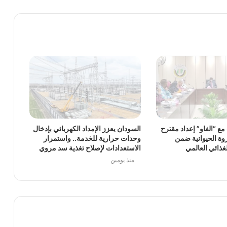
ق كردفان وتعلن حزمة من إجراءات الدعم
 التعدين والبترول والخدمات الاستراتيجية
ع “الفاو” إعداد مقترح
السودان يعزز الإمداد الكهربائي بإدخال
وة الحيوانية ضمن
وحدات حرارية للخدمة.. واستمرار
تخطيط العمراني لدعم إعادة إعمار السودان
لغذائي العالمي
الاستعدادات لإصلاح تغذية سد مروي
منذ يومين
ي البوليمرية الباكستانية توسيع الشراكات الاستثمارية