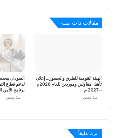
منذ يوم واحد
وزارة التعليم العالي تبحث تحديات جامعة شر
مقالات ذات صلة
منذ يوم واحد
زويال القابضة تعلن خطة لتعزيز استثماراتها في
الهيئة القومية للطرق والجسور… إعلان
السودان يبحث م
منذ يوم واحد
تأهيل مقاولين وموردين للعام 2026م
لدعم قطاع الثر
وزير البنى التحتية يدعو إلى توحيد سياسات ال
– 2027 م
برنامج الأمن ا
منذ يومين
منذ يومين
منذ يوم واحد
مدير مجموعة زويال القابضة يبحث مع شركة الرا
اترك تعليقاً