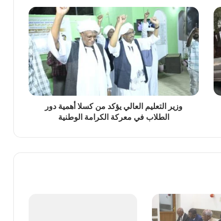
العام للمجلس الأعلى للحج والعمرة
وزير التعليم العالي يؤكد من كسلا أهمية دور
الطلاب في معركة الكرامة الوطنية
اعترافات قضائية وفيديو حاسم في قضية مقتل الصديق أحيمر.. تطورات لافتة في ثاني جلسات المحاكمة
بدعم من تجمع الأطباء السودانيين بأمريكا (سابا)وتحت شعار نحو نظام حياتي صحي-وزارة الصحة تطلق (ماراثون المشي) بالساحة الخضراء