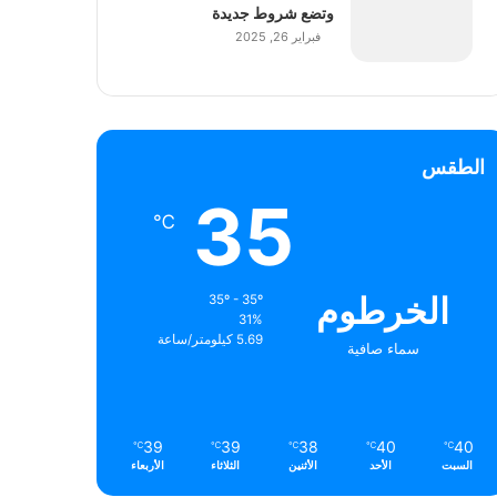
وتضع شروط جديدة
فبراير 26, 2025
الطقس
35
℃
الخرطوم
35º - 35º
31%
5.69 كيلومتر/ساعة
سماء صافية
39
39
38
40
40
℃
℃
℃
℃
℃
السبت
الأحد
الأثنين
الثلاثاء
الأربعاء