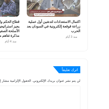
برنامج “ساهرون” بالتلفزيون القومي يستضيف مدير
اكتمال الاستعدادات لتدشين أول عملية
قطاع الحكم وال
منذ يومين
زراعة قوقعة إلكترونية في السودان بعد
يجيز استراتيج
حريق محدود بمستشفى ود مدني إثر صاعقة كهرب
الحرب
مذكرة تفاهم مع 
منذ 3 أيام
منذ 4 أيام
منذ يومين
اترك تعليقاً
منذ 3 أيام
لن يتم نشر عنوان بريدك الإلكتروني.
الحقول الإلزامية مشار إل
ا
ل
ت
منذ 3 أيام