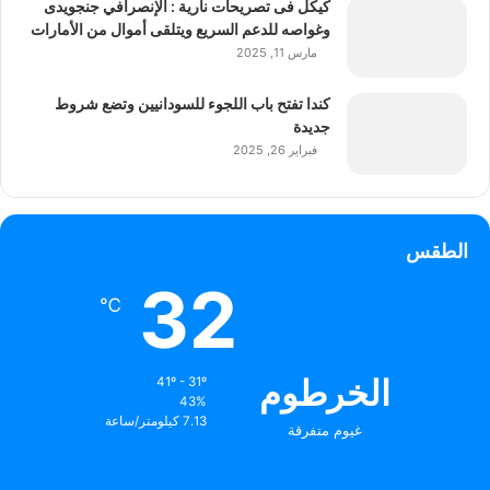
كيكل فى تصريحات نارية : الإنصرافي جنجويدى
وغواصه للدعم السريع ويتلقى أموال من الأمارات
مارس 11, 2025
كندا تفتح باب اللجوء للسودانيين وتضع شروط
جديدة
فبراير 26, 2025
الطقس
32
℃
الخرطوم
41º - 31º
43%
7.13 كيلومتر/ساعة
غيوم متفرقة