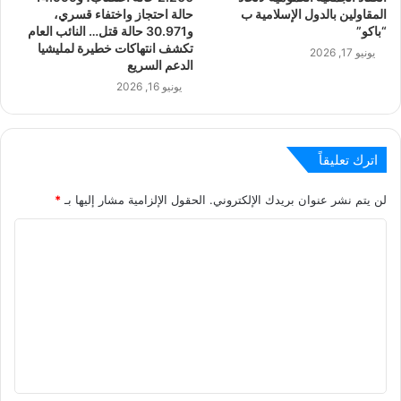
المقاولين بالدول الإسلامية ب
حالة احتجاز واختفاء قسري،
“باكو”
و30.971 حالة قتل… النائب العام
تكشف انتهاكات خطيرة لمليشيا
يونيو 17, 2026
الدعم السريع
يونيو 16, 2026
اترك تعليقاً
لن يتم نشر عنوان بريدك الإلكتروني.
الحقول الإلزامية مشار إليها بـ
*
ا
ل
ت
ع
ل
ي
ق