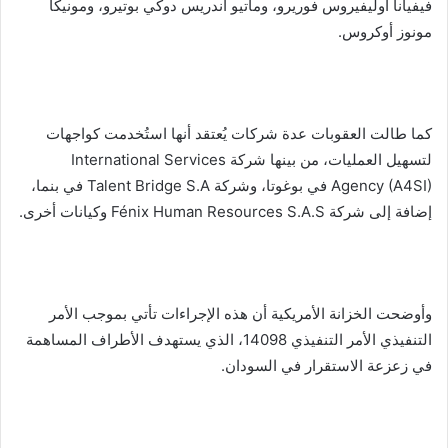
فيفيانا أوليفيروس فوريرو، وماتيو أندريس دوكي بوتيرو، ومونيكا
مونوز أوكروس.
كما طالت العقوبات عدة شركات يُعتقد أنها استُخدمت كواجهات
لتسهيل العمليات، من بينها شركة International Services
Agency (A4SI) في بوغوتا، وشركة Talent Bridge S.A في بنما،
إضافة إلى شركة Fénix Human Resources S.A.S وكيانات أخرى.
وأوضحت الخزانة الأمريكية أن هذه الإجراءات تأتي بموجب الأمر
التنفيذي الأمر التنفيذي 14098، الذي يستهدف الأطراف المساهمة
في زعزعة الاستقرار في السودان.