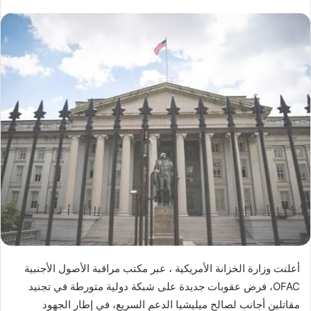
ر
س
ل
ب
ر
ي
د
ا
إ
ل
ك
ت
ر
و
ن
ي
أعلنت وزارة الخزانة الأمريكية ، عبر مكتب مراقبة الأصول الأجنبية
ا
OFAC، فرض عقوبات جديدة على شبكة دولية متورطة في تجنيد
مقاتلين أجانب لصالح ميليشيا الدعم السريع، في إطار الجهود