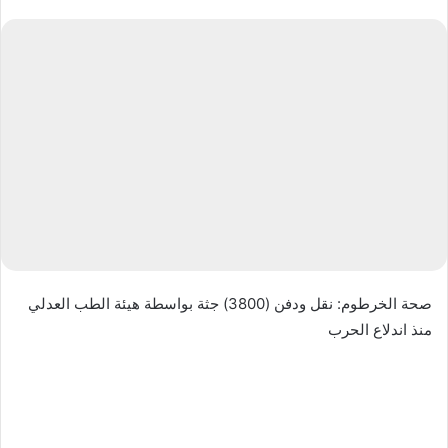
ر
س
ل
ب
ر
ي
د
ا
إ
ل
ك
ت
ر
صحة الخرطوم: نقل ودفن (3800) جثة بواسطة هيئة الطب العدلي
و
منذ اندلاع الحرب
ن
ي
ا