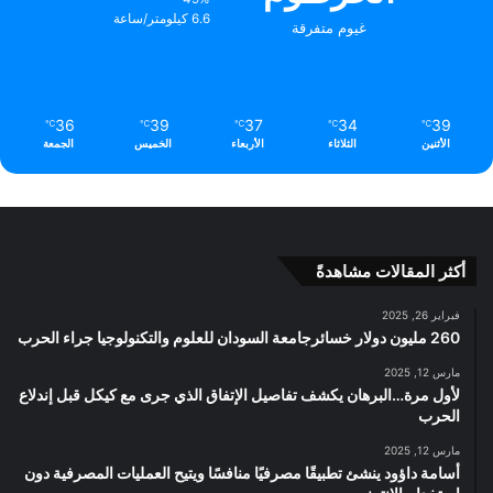
6.6 كيلومتر/ساعة
غيوم متفرقة
36
39
37
34
39
℃
℃
℃
℃
℃
الأثنين
الثلاثاء
الأربعاء
الخميس
الجمعة
أكثر المقالات مشاهدةً
فبراير 26, 2025
260 مليون دولار خسائرجامعة السودان للعلوم والتكنولوجيا جراء الحرب
مارس 12, 2025
لأول مرة…البرهان يكشف تفاصيل الإتفاق الذي جرى مع كيكل قبل إندلاع
الحرب
مارس 12, 2025
أسامة داؤود ينشئ تطبيقًا مصرفيًا منافسًا ويتيح العمليات المصرفية دون