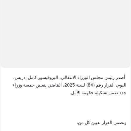
ل
ب
ر
ي
د
ا
إ
ل
ك
ت
ر
أصدر رئيس مجلس الوزراء الانتقالي، البروفيسور كامل إدريس،
و
اليوم، القرار رقم (84) لسنة 2025، القاضي بتعيين خمسة وزراء
ن
جدد ضمن تشكيلة حكومة الأمل.
ي
ا
وتضمن القرار تعيين كل من: