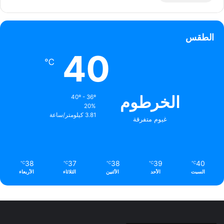
الطقس
40
℃
الخرطوم
40º - 36º
20%
3.81 كيلومتر/ساعة
غيوم متفرقة
38
37
38
39
40
℃
℃
℃
℃
℃
السبت
الأحد
الأثنين
الثلاثاء
الأربعاء