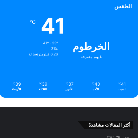
الطقس
41
℃
الخرطوم
41º - 33º
21%
6.26 كيلومتر/ساعة
غيوم متفرقة
39
39
37
40
41
℃
℃
℃
℃
℃
السبت
الأحد
الأثنين
الثلاثاء
الأربعاء
أكثر المقالات مشاهدةً
فبراير 26, 2025