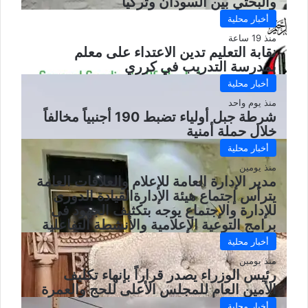
والبحثي بين السودان وتركيا
أخبار محلية
منذ 19 ساعة
نقابة التعليم تدين الاعتداء على معلم
بمدرسة التدريب في كرري
أخبار محلية
منذ يوم واحد
شرطة جبل أولياء تضبط 190 أجنبياً مخالفاً
خلال حملة أمنية
أخبار محلية
منذ يومين
مدير الإدارة العامة للإعلام والعلاقات العامة
يترأس إجتماع هيئة الإدارةالقيادة الدورى
للإدارة والإجتماع يوجه بتكثيف الجهود فى
برامج التوعية الإعلامية والأنشطة التفاعلية
أخبار محلية
منذ يومين
رئيس الوزراء يصدر قراراً بإنهاء تكليف
الأمين العام للمجلس الأعلى للحج والعمرة
أخبار محلية