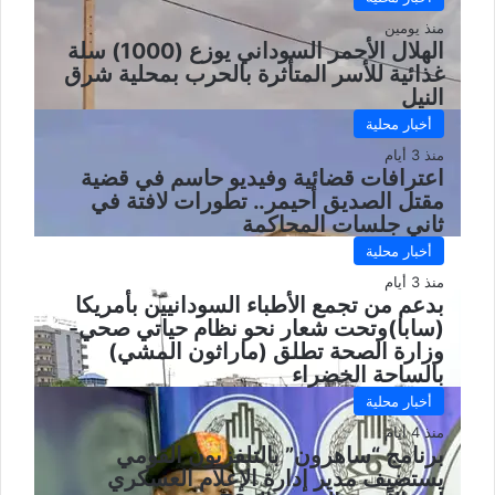
منذ يومين
الهلال الأحمر السوداني يوزع (1000) سلة
غذائية للأسر المتأثرة بالحرب بمحلية شرق
النيل
أخبار محلية
منذ 3 أيام
اعترافات قضائية وفيديو حاسم في قضية
مقتل الصديق أحيمر.. تطورات لافتة في
ثاني جلسات المحاكمة
أخبار محلية
منذ 3 أيام
بدعم من تجمع الأطباء السودانيين بأمريكا
(سابا)وتحت شعار نحو نظام حياتي صحي-
وزارة الصحة تطلق (ماراثون المشي)
بالساحة الخضراء
أخبار محلية
منذ 4 أيام
برنامج “ساهرون” بالتلفزيون القومي
يستضيف مدير إدارة الإعلام العسكري