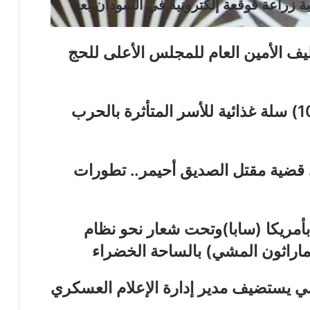
ة زراعة قوقعة إلكترونية في السودان بعد
كليف الأمين العام للمجلس الأعلى للحج
الهلال الأحمر السوداني يوزع (1000) سلة غذائية للأسر المتأثرة بالحرب
 قضية مقتل الصديق أحيمر.. تطورات
بأمريكا (سابا)وتحت شعار نحو نظام
اراثون المشي) بالساحة الخضراء
مي يستضيف مدير إدارة الإعلام العسكري