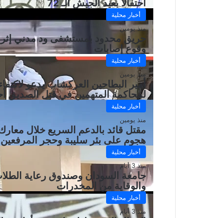
احتفالاً بعيد الجيش الـ 72
أخبار محلية
منذ يومين
حريق محدود بمستشفى ود مدني إثر صا
وقوع إصابات
أخبار محلية
منذ يومين
أمير البطاحين العركشاب يدعو لاكتفاء
لمحاكمة المتهمين في قتل الصديق أحيم
أخبار محلية
منذ يومين
مقتل قائد بالدعم السريع خلال معارك
هجوم على بئر سليبة وحجر المرفعين
أخبار محلية
منذ 3 أيام
جامعة السودان وصندوق رعاية الطلاب 
والوقاية من المخدرات
أخبار محلية
منذ 3 أيام