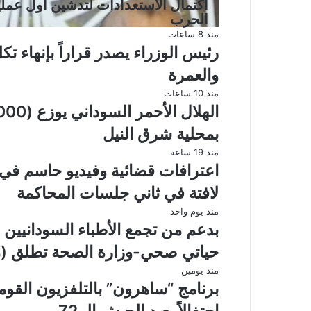
اكتمال الاستعدادات لتدشين أول عملي
الحرب
منذ 8 ساعات
رئيس الوزراء يصدر قراراً بإنهاء ت
والعمرة
منذ 10 ساعات
بمحلية شرق النيل
منذ 19 ساعة
اعترافات قضائية وفيديو حاسم في
لافتة في ثاني جلسات المحاكمة
منذ يوم واحد
بدعم من تجمع الأطباء السودانيين 
حياتي صحي-وزارة الصحة تطلق (م
منذ يومين
برنامج “ساهرون” بالتلفزيون القو