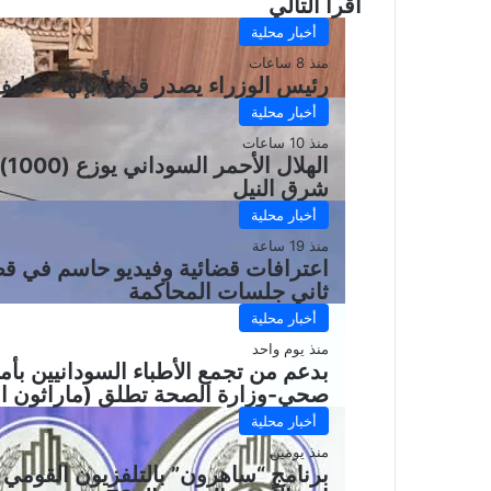
أقرأ التالي
أخبار محلية
منذ 8 ساعات
رئيس الوزراء يصدر قراراً بإنهاء تكلي
أخبار محلية
منذ 10 ساعات
ال
شرق النيل
أخبار محلية
منذ 19 ساعة
اعترافات قضائية وفيديو حاسم في قض
ثاني جلسات المحاكمة
أخبار محلية
منذ يوم واحد
بدعم من تجمع الأطباء السودانيين بأ
صحي-وزارة الصحة تطلق (ماراثون ال
أخبار محلية
منذ يومين
برنامج “ساهرون” بالتلفزيون القومي 