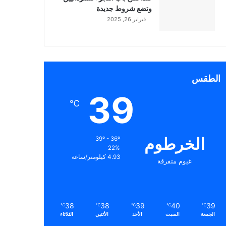
وتضع شروط جديدة
فبراير 26, 2025
الطقس
39
℃
الخرطوم
39º - 36º
22%
4.93 كيلومتر/ساعة
غيوم متفرقة
38
38
39
40
39
℃
℃
℃
℃
℃
الجمعة
السبت
الأحد
الأثنين
الثلاثاء