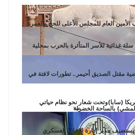
ف الأمين العام للمجلس الأعلى للحج والعمرة
هلال الأحمر السوداني يوزع (1000) سلة غذائية للأسر المتأثرة بالحرب بمحلية
ية مقتل الصديق أحيمر.. تطورات لافتة في
مريكا (سابا)وتحت شعار نحو نظام حياتي
مشي) بالساحة الخضراء
يستضيف مدير إدارة الإعلام العسكري