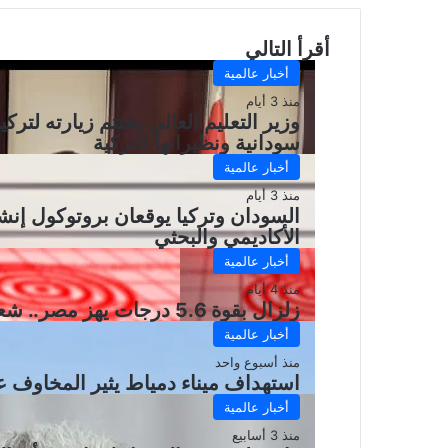
أقرأ التالي
أخبار عالمية
منذ 3 أيام
وزير التعليم العالي يختتم زيارته لتر
سودانية ونظيراتها التركية
أخبار عالمية
منذ 3 أيام
السودان وتركيا يوقعان بروتوكول إنشاء
الأكاديمي والبحثي
أخبار عالمية
منذ 4 أيام
زلزال بقوة 5.6 درجات يهز مصر.. شعر به سكان فلسطين والأردن ولبنان وقبرص
أخبار عالمية
منذ أسبوع واحد
استهداف ميناء دمياط يثير المخاوف ع
أخبار عالمية
منذ 3 أسابيع