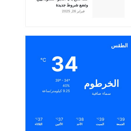
وتضع شروط جديدة
فبراير 26, 2025
الطقس
34
℃
الخرطوم
39º - 34º
40%
9.25 كيلومتر/ساعة
سماء صافية
37
37
38
39
39
℃
℃
℃
℃
℃
الجمعة
السبت
الأحد
الأثنين
الثلاثاء