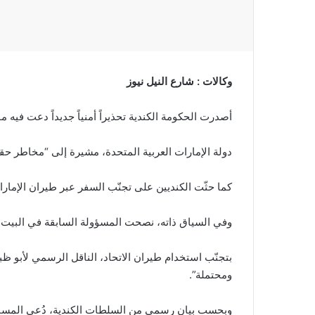
وكالات : شارع النيل نيوز
أصدرت الحكومة الكندية تحذيراً أمنياً جديداً دعت فيه م
دولة الإمارات العربية المتحدة، مشيرة إلى “مخاطر ح
كما حثّت الكنديين على تجنّب السفر عبر طيران الإما
وفي السياق ذاته، نصحت المسؤولة السابقة في البيت 
بتجنّب استخدام طيران الاتحاد، الناقل الرسمي لأبو ظب
ومحتملة”.
وبحسب بيان رسمي من السلطات الكندية، دُعي المساف