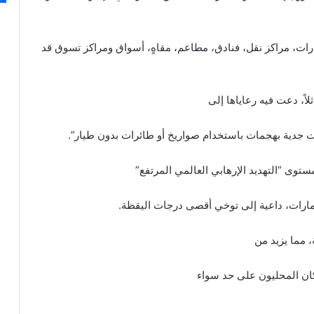
ت، مراكز نقل، فنادق، مطاعم، مقاهٍ، أسواق ومراكز تسوق قد
لاً، دعت فيه رعاياها إلى
دات جدية بهجمات باستخدام صواريخ أو طائرات بدون طيار”.
توى “التهديد الإرهابي العالمي المرتفع”
إمارات، داعية إلى توخي أقصى درجات اليقظة.
 مما يزيد من
كان المحليون على حد سواء