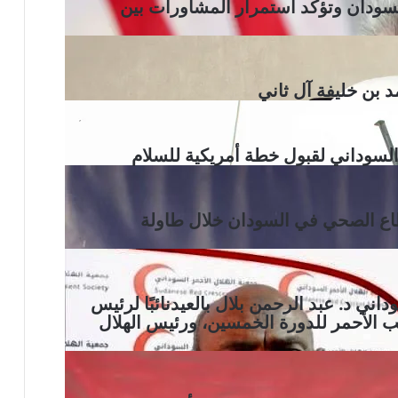
سودان وتؤكد استمرار المشاورات بين
د بن خليفة آل ثاني
سوداني لقبول خطة أمريكية للسلام
دعم القطاع الصحي في السودان خلال طاولة
اني د. عبد الرحمن بلال بالعيدنائبًا لرئيس
يب الأحمر للدورة الخمسين، ورئيس الهلال