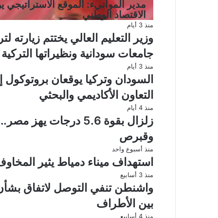
مدير الموانيء: الموقع الاستراتيجي ي
الاقتصاد الوطني
منذ 3 أيام
وزير التعليم العالي يختتم زيارته ل
جامعات سودانية ونظيراتها التركية
منذ 3 أيام
السودان وتركيا يوقعان بروتوكول إن
التعاون الأكاديمي والبحثي
منذ 4 أيام
زلزال بقوة 5.6 درجات 
وقبرص
منذ أسبوع واحد
استهداف ميناء دمياط يثير المخاو
منذ 3 أسابيع
واشنطن تنفي التوصل لاتفاق بشأن
بين الأطراف
منذ 4 أسابيع