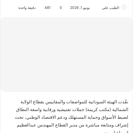
الطيب علي
أ
يونيو 1, 2026
0
481
دقيقة واحدة
ر
س
ل
ب
ر
ي
د
ا
إ
ل
ك
ت
ر
نفّذت الهيئة السودانية للمواصفات والمقاييس بقطاع الولاية
و
الشمالية (مكتب كريمة) حملات تفتيشية ورقابية واسعة النطاق
ن
لضبط الأسواق وحماية المستهلك ودعم الاقتصاد الوطني، تحت
ي
إشراف ومتابعة مباشرة من مدير القطاع المهندس عبدالعظيم
ا
إسماعيل موسى.