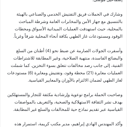
وشارك في الحملات فريق التفتيش الخدمي والصناعي بالهيئة
بالتنسيق مع جهاز الأمن والمخابرات العامة وشرطة المباحث
بالمحلية، حيث استهدفت العمليات الميدانية الأسواق ومحطات
الوقود ومستودعات غاز الطهي بكافة أنحاء المحلية شرقاً وغرباً.
وأسفرت الجولات الصارمة عن ضبط نحو (4) أطنان من السلع
والبضائع الفاسدة، منتهية الصلاحية، وغير المطابقة للاشتراطات
الفنية، إلى جانب رصد مخالفات تتعلق بسوء التخزين. كما شملت
العمليات معايرة (21) محطة وقود، وتفتيش ومعايرة (6) مستودعات
لغاز الطهي لضمان الالتزام بالأوزان والمعايير القياسية.
وصاحبت الحملة برامج توعوية وإرشادية مكثفة للتجار والمستهلكين
بهدف نشر الثقافة الاستهلاكية والصحية، والتعريف بالمواصفات
القياسية عبر تقديم نماذج حية للمخالفات والسلع غير المطابقة.
وأكد المهندس الهادي إبراهيم، مدير مكتب كريمة، استمرار هذه