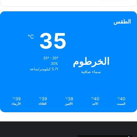
الطقس
35
℃
الخرطوم
35º - 35º
30%
5.71 كيلومتر/ساعة
سماء صافية
39
39
38
40
40
℃
℃
℃
℃
℃
السبت
الأحد
الأثنين
الثلاثاء
الأربعاء