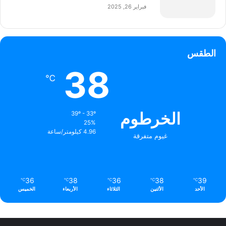
فبراير 26, 2025
الطقس
38
℃
الخرطوم
39º - 33º
25%
4.96 كيلومتر/ساعة
غيوم متفرقة
36
38
36
38
39
℃
℃
℃
℃
℃
الأحد
الأثنين
الثلاثاء
الأربعاء
الخميس