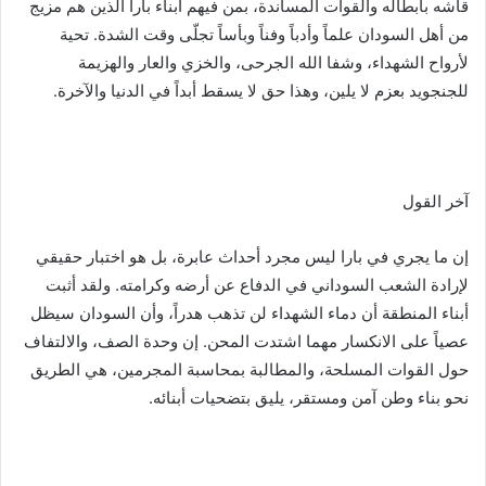
قاشه بأبطاله والقوات المساندة، بمن فيهم أبناء بارا الذين هم مزيج
من أهل السودان علماً وأدباً وفناً وبأساً تجلّى وقت الشدة. تحية
لأرواح الشهداء، وشفا الله الجرحى، والخزي والعار والهزيمة
للجنجويد بعزم لا يلين، وهذا حق لا يسقط أبداً في الدنيا والآخرة.
آخر القول
إن ما يجري في بارا ليس مجرد أحداث عابرة، بل هو اختبار حقيقي
لإرادة الشعب السوداني في الدفاع عن أرضه وكرامته. ولقد أثبت
أبناء المنطقة أن دماء الشهداء لن تذهب هدراً، وأن السودان سيظل
عصياً على الانكسار مهما اشتدت المحن. إن وحدة الصف، والالتفاف
حول القوات المسلحة، والمطالبة بمحاسبة المجرمين، هي الطريق
نحو بناء وطن آمن ومستقر، يليق بتضحيات أبنائه.