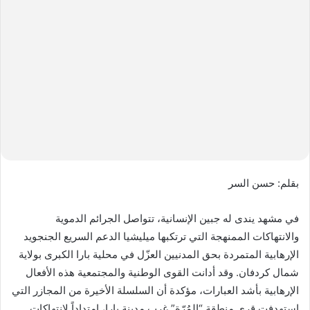
ل
ب
ر
ي
د
ا
إ
ل
ك
ت
ر
بقلم: حسن السر
و
ن
في مشهد يندى له جبين الإنسانية، تتواصل الجرائم الدموية
ي
والانتهاكات الممنهجة التي ترتكبها ميليشيا الدعم السريع الجنجويد
ا
الإرهابية المتمردة بحق المدنيين العزّل في محلية بارا الكبرى بولاية
شمال كردفان. وقد أدانت القوى الوطنية والمجتمعية هذه الأفعال
الإرهابية بأشد العبارات، مؤكدة أن السلسلة الأخيرة من المجازر التي
استهدفت قرى منطقة “المُرّة” غرب مدينة بارا، امتداداً لانتهاكات