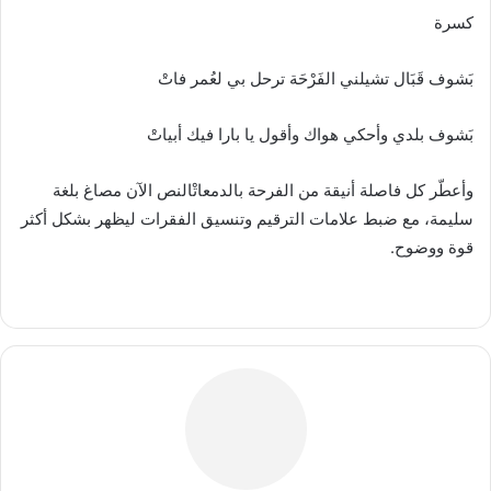
كسرة
بَشوف قَبَال تشيلني الفَرْحَة ترحل بي لعُمر فاتْ
بَشوف بلدي وأحكي هواك وأقول يا بارا فيك أبياتْ
وأعطّر كل فاصلة أنيقة من الفرحة بالدمعاتْالنص الآن مصاغ بلغة
سليمة، مع ضبط علامات الترقيم وتنسيق الفقرات ليظهر بشكل أكثر
قوة ووضوح.