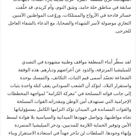
سابقة في مناطق حلة حامد، وشق النوم، وأم كريدم، قد خلّفت
خسائر فادحة في الأرواح والممتلكات، وروّعت المواطنين الآمنين.
التعازي موصولة لأسر الشهداء والضحايا، مع الدعاء بالشفاء العاجل
للجرحى.
لقد سطّر أبناء المنطقة مواقف وطنية مشهودة في التصدي
للميليشيا المرتزقة، والذود عن أعراضهم وديارهم. هذه الوقفة
الشجاعة تجسّد أسمى قيم الثبات، التكاتف، والتمسك بوحدة
واستقرار البلاد، لتؤكد أن الشعب السوداني يقف كتلة واحدة بثبات
إلى جانب قواته المسلحة في “معركة الكرامة” لمواجهة المخططات
الإجرامية التي تستهدف أمن الوطن ومقدراته.القوات المسلحة
والقوات المساندة في الميدان تؤكد التزامها الكامل بمسؤولياتها
تجاه مواطنيها، وتواصل جهودها الميدانية والسياسية بلا هوادة لبسط
الأمن وتوفير الحماية اللازمة للمدنيين، ودحر الميليشيا المتمردة
وإنهاء وجودها. السلطات لن تدّخر جهداً في استعادة الاستقرار وبناء