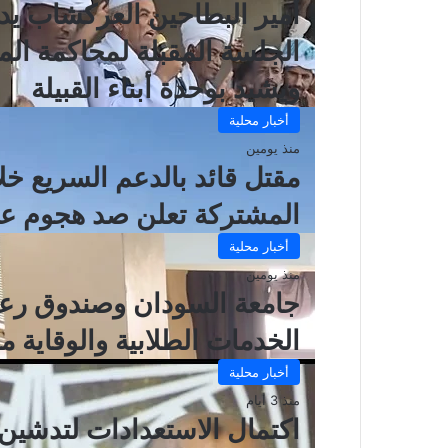
أمير البطاحين العركشاب يدع
الجلسة المقبلة لمحاكمة ال
ويشيد بوحدة أبناء القبيلة
أخبار محلية
منذ يومين
مقتل قائد بالدعم السريع خل
المشتركة تعلن صد هجوم عل
أخبار محلية
منذ يومين
جامعة السودان وصندوق رعاي
الخدمات الطلابية والوقاية 
أخبار محلية
منذ 3 أيام
اكتمال الاستعدادات لتدشين