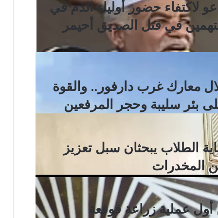
و لاكتفاء حضور أولياء الدم في
متهمين في قتل الصديق أحيمر
ال معارك غرب دارفور.. والقوة
ى بئر سليبة وحجر المرفعين
ة الطلاب يبحثان سبل تعزيز
من المخدرات
 أول عملية زراعة قوقعة