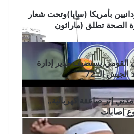
انيين بأمريكا (سابا)وتحت شعار
 الصحة تطلق (ماراثون
ن القومي يستضيف مدير إدارة
الجيش الـ 72
ني إثر صاعقة كهربائية..
ع إصابات