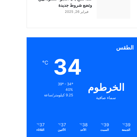
وتضع شروط جديدة
فبراير 26, 2025
الطقس
34
℃
الخرطوم
39º - 34º
40%
9.25 كيلومتر/ساعة
سماء صافية
37
37
38
39
39
℃
℃
℃
℃
℃
الجمعة
السبت
الأحد
الأثنين
الثلاثاء