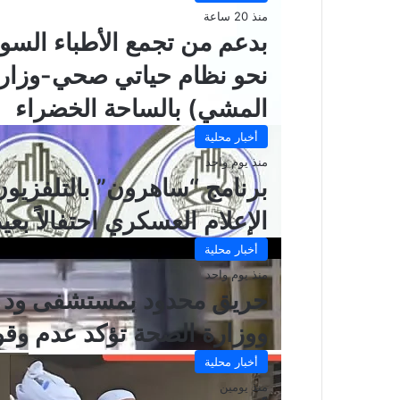
منذ 20 ساعة
بدعم من تجمع الأطباء السود
نحو نظام حياتي صحي-وزارة
المشي) بالساحة الخضراء
أخبار محلية
منذ يوم واحد
برنامج “ساهرون” بالتلفزيو
الإعلام العسكري احتفالاً بعيد 
أخبار محلية
منذ يوم واحد
حريق محدود بمستشفى ود مد
ووزارة الصحة تؤكد عدم وقو
أخبار محلية
منذ يومين