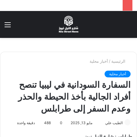
بحث
الق
عن
الرئيسية
/
أخبار محلية
أخبار محلية
السفارة السودانية في ليبيا تنصح
أفراد الجالية بأخذ الحيطة والحذر
وعدم السفر إلى طرابلس
أرسل
الطيب علي
مايو 13, 2025
0
488
دقيقة واحدة
بريدا
طرابلس: شارع النيل نيوز