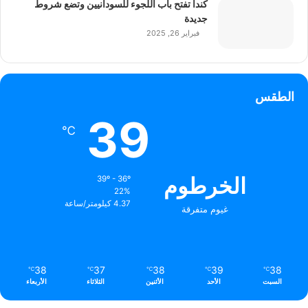
كندا تفتح باب اللجوء للسودانيين وتضع شروط
جديدة
فبراير 26, 2025
الطقس
39
℃
الخرطوم
39º - 36º
22%
4.37 كيلومتر/ساعة
غيوم متفرقة
38
37
38
39
38
℃
℃
℃
℃
℃
السبت
الأحد
الأثنين
الثلاثاء
الأربعاء