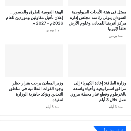
ممثل في هيئة الأبحاث الجيولوجية
الهيئة القومية للطرق والجسور…
السودان يتولى رئاسة مجلس إدارة
إعلان تأهيل مقاولين وموردين للعام
مركز أفريقيا للمعادن وعلوم الأرض
2026م – 2027 م
خلفاً لإثيوبيا
منذ يومين
منذ يومين
وزارة الطاقة: إعادة الكهرباء إلى
وزير المعادن يرحب بقرار حظر
مرافق استراتيجية وأحياء واسعة
وجود القوات النظامية في مناطق
بالخرطوم وقطع غيار محطة مروي
التعدين ويؤكد جاهزية الوزارة
تصل خلال 3 أيام
لتنفيذه
منذ 3 أيام
منذ 3 أيام
اترك تعليقاً