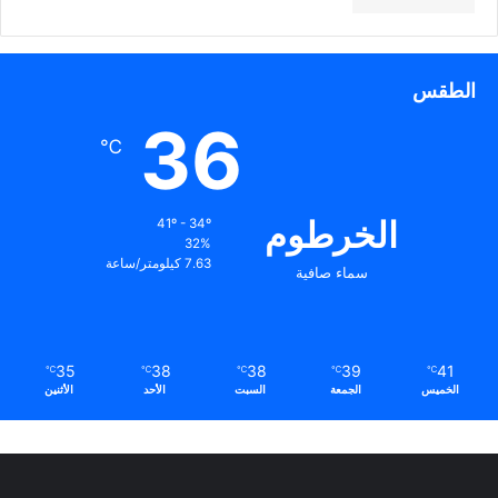
الطقس
36
℃
الخرطوم
41º - 34º
32%
7.63 كيلومتر/ساعة
سماء صافية
35
38
38
39
41
℃
℃
℃
℃
℃
الخميس
الجمعة
السبت
الأحد
الأثنين