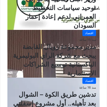
توحيد سياسات التخطيط
العمراني لدعم إعادة إعمار
السودان
اقتصاد
منذ 15 ساعة
مدير مجموعة زويال القابضة
يبحث مع شركة الراي البوليمرية
الباكستانية توسيع الشراكات
الاستثمارية
اقتصاد
منذ 16 ساعة
تدشين طريق الكوة – الشوال
بعد تأهيله.. أول مشروع إسفلتي