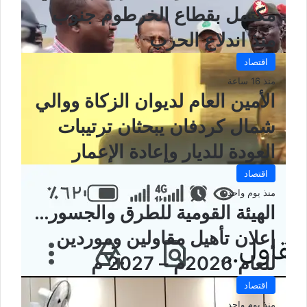
مكتمل بقطاع الخرطوم جنوب
منذ اندلاع الحرب
اقتصاد
منذ 16 ساعة
الأمين العام لديوان الزكاة ووالي
شمال كردفان يبحثان ترتيبات
العودة للديار وإعادة الإعمار
اقتصاد
منذ يوم واحد
الهيئة القومية للطرق والجسور…
إعلان تأهيل مقاولين وموردين
للعام 2026م – 2027 م
اقتصاد
منذ يوم واحد