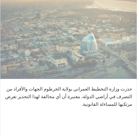
س
ل
ب
ر
ي
د
ا
إ
ل
ك
ت
ر
حذرت وزارة التخطيط العمراني بولاية الخرطوم الجهات والأفراد من
و
التصرف في أراضي الدولة، معتبرة أن أي مخالفة لهذا التحذير تعرض
ن
مرتكبها للمساءلة القانونية.
ي
ا