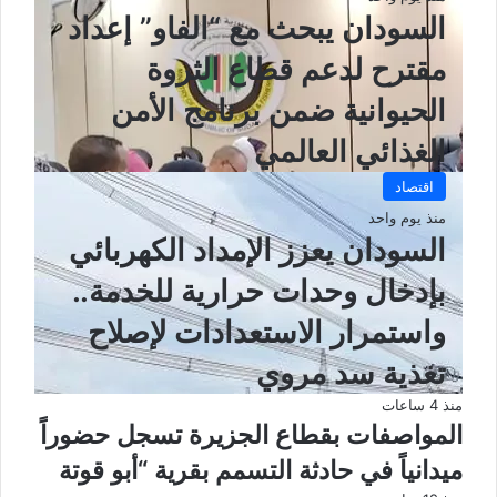
السودان يبحث مع “الفاو” إعداد
مقترح لدعم قطاع الثروة
الحيوانية ضمن برنامج الأمن
الغذائي العالمي
اقتصاد
منذ يوم واحد
السودان يعزز الإمداد الكهربائي
بإدخال وحدات حرارية للخدمة..
واستمرار الاستعدادات لإصلاح
تغذية سد مروي
منذ 4 ساعات
المواصفات بقطاع الجزيرة تسجل حضوراً
ميدانياً في حادثة التسمم بقرية “أبو قوتة