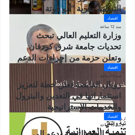
التسمم بقرية “أبو قوتة
اقتصاد
منذ 12 ساعة
وزارة التعليم العالي تبحث
تحديات جامعة شرق كردفان
وتعلن حزمة من إجراءات الدعم
اقتصاد
منذ 13 ساعة
زويال القابضة تعلن خطة لتعزيز
استثماراتها في التعدين والبترول
والخدمات الاستراتيجية
اقتصاد
منذ 13 ساعة
وزير البنى التحتية يدعو إلى