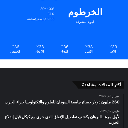
الخرطوم
39º - 33º
37%
9.33 كيلومتر/ساعة
غيوم متفرقة
36
38
36
38
39
℃
℃
℃
℃
℃
الأحد
الأثنين
الثلاثاء
الأربعاء
الخميس
أكثر المقالات مشاهدةً
فبراير 26, 2025
260 مليون دولار خسائرجامعة السودان للعلوم والتكنولوجيا جراء الحرب
مارس 12, 2025
لأول مرة…البرهان يكشف تفاصيل الإتفاق الذي جرى مع كيكل قبل إندلاع
الحرب