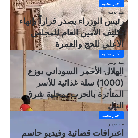
أخبار محلية
منذ يومين
رئيس الوزراء يصدر قراراً بإنهاء
تكليف الأمين العام للمجلس
الأعلى للحج والعمرة
أخبار محلية
منذ يومين
الهلال الأحمر السوداني يوزع
(1000) سلة غذائية للأسر
المتأثرة بالحرب بمحلية شرق
النيل
أخبار محلية
منذ يومين
اعترافات قضائية وفيديو حاسم