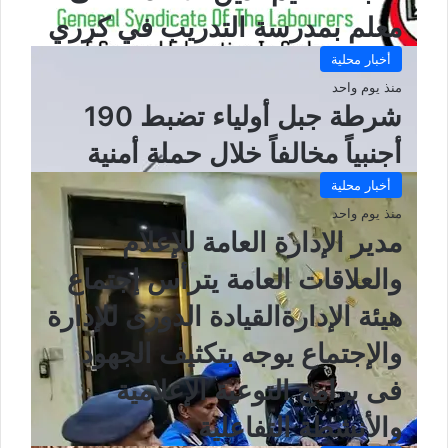
معلم بمدرسة التدريب في كرري
أخبار محلية
منذ يوم واحد
شرطة جبل أولياء تضبط 190
أجنبياً مخالفاً خلال حملة أمنية
أخبار محلية
منذ يوم واحد
مدير الإدارة العامة للإعلام
والعلاقات العامة يترأس إجتماع
هيئة الإدارةالقيادة الدورى للإدارة
والإجتماع يوجه بتكثيف الجهود
فى برامج التوعية الإعلامية
والأنشطة التفاعلية