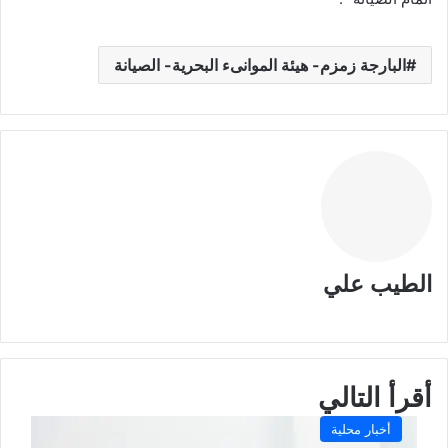
البارجة زمزم- هيئة الموانىء البحرية- الصيانة
الطيب علي
م
و
ق
ع
أقرأ التالي
ا
ل
أخبار محلية
و