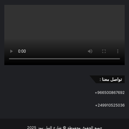
تواصل معنا :
966500867692+
249910525036+
جميع الحقوق محفوظة © شارع النيل نيوز 2025