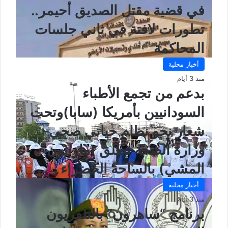
في قضية مقتل الصديق أحيمر..
تطورات لافتة في ثاني جلسات
المحاكمة
أخبار محلية
منذ 3 أيام
بدعم من تجمع الأطباء
السودانيين بأمريكا (سابا)وتحت
شعار نحو نظام حياتي صحي-
وزارة الصحة تطلق (ماراثون
المشي) بالساحة الخضراء
أخبار محلية
منذ 3 أيام
برنامج “ساهرون” بالتلفزيون