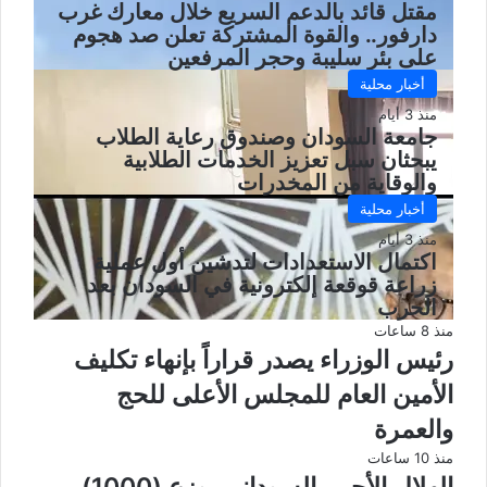
مقتل قائد بالدعم السريع خلال معارك غرب
دارفور.. والقوة المشتركة تعلن صد هجوم
على بئر سليبة وحجر المرفعين
أخبار محلية
منذ 3 أيام
جامعة السودان وصندوق رعاية الطلاب
يبحثان سبل تعزيز الخدمات الطلابية
والوقاية من المخدرات
أخبار محلية
منذ 3 أيام
اكتمال الاستعدادات لتدشين أول عملية
زراعة قوقعة إلكترونية في السودان بعد
الحرب
منذ 8 ساعات
رئيس الوزراء يصدر قراراً بإنهاء تكليف
الأمين العام للمجلس الأعلى للحج
والعمرة
منذ 10 ساعات
الهلال الأحمر السوداني يوزع (1000)