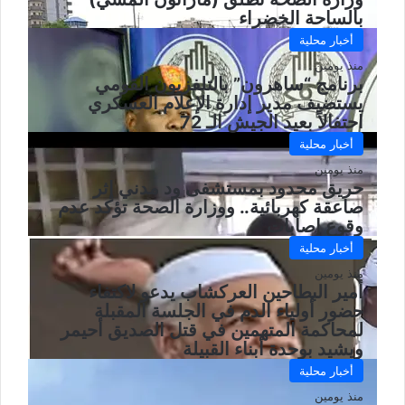
بالساحة الخضراء
أخبار محلية
منذ يومين
برنامج “ساهرون” بالتلفزيون القومي
يستضيف مدير إدارة الإعلام العسكري
احتفالاً بعيد الجيش الـ 72
أخبار محلية
منذ يومين
حريق محدود بمستشفى ود مدني إثر
صاعقة كهربائية.. ووزارة الصحة تؤكد عدم
وقوع إصابات
أخبار محلية
منذ يومين
أمير البطاحين العركشاب يدعو لاكتفاء
حضور أولياء الدم في الجلسة المقبلة
لمحاكمة المتهمين في قتل الصديق أحيمر
ويشيد بوحدة أبناء القبيلة
أخبار محلية
منذ يومين