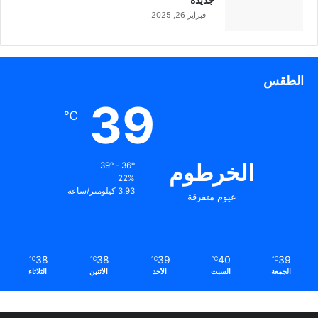
فبراير 26, 2025
الطقس
39
℃
الخرطوم
39º - 36º
22%
3.93 كيلومتر/ساعة
غيوم متفرقة
38
38
39
40
39
℃
℃
℃
℃
℃
الجمعة
السبت
الأحد
الأثنين
الثلاثاء