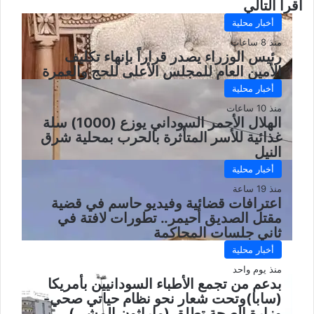
أقرأ التالي
أخبار محلية
منذ 8 ساعات
رئيس الوزراء يصدر قراراً بإنهاء تكليف
الأمين العام للمجلس الأعلى للحج والعمرة
أخبار محلية
منذ 10 ساعات
الهلال الأحمر السوداني يوزع (1000) سلة
غذائية للأسر المتأثرة بالحرب بمحلية شرق
النيل
أخبار محلية
منذ 19 ساعة
اعترافات قضائية وفيديو حاسم في قضية
مقتل الصديق أحيمر.. تطورات لافتة في
ثاني جلسات المحاكمة
أخبار محلية
منذ يوم واحد
بدعم من تجمع الأطباء السودانيين بأمريكا
(سابا)وتحت شعار نحو نظام حياتي صحي-
وزارة الصحة تطلق (ماراثون المشي)