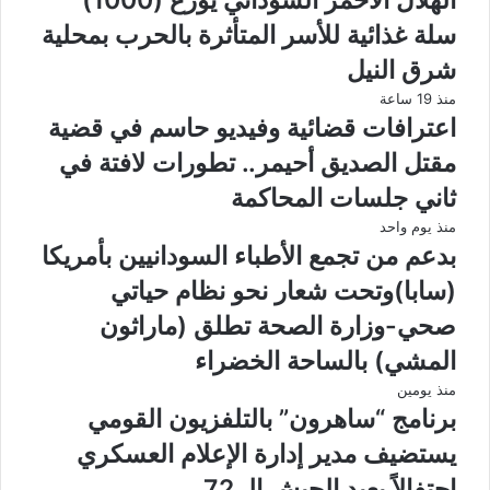
سلة غذائية للأسر المتأثرة بالحرب بمحلية
شرق النيل
منذ 19 ساعة
اعترافات قضائية وفيديو حاسم في قضية
مقتل الصديق أحيمر.. تطورات لافتة في
ثاني جلسات المحاكمة
منذ يوم واحد
بدعم من تجمع الأطباء السودانيين بأمريكا
(سابا)وتحت شعار نحو نظام حياتي
صحي-وزارة الصحة تطلق (ماراثون
المشي) بالساحة الخضراء
منذ يومين
برنامج “ساهرون” بالتلفزيون القومي
يستضيف مدير إدارة الإعلام العسكري
احتفالاً بعيد الجيش الـ 72