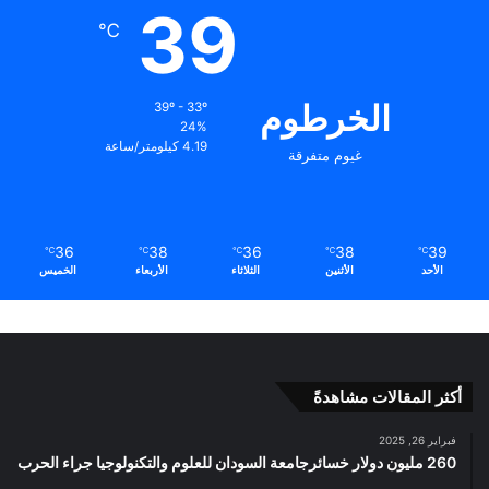
39
℃
الخرطوم
39º - 33º
24%
4.19 كيلومتر/ساعة
غيوم متفرقة
36
38
36
38
39
℃
℃
℃
℃
℃
الأحد
الأثنين
الثلاثاء
الأربعاء
الخميس
أكثر المقالات مشاهدةً
فبراير 26, 2025
260 مليون دولار خسائرجامعة السودان للعلوم والتكنولوجيا جراء الحرب