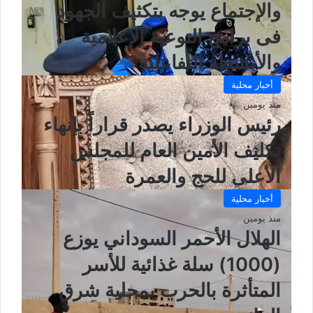
والإجتماع يوجه بتكثيف الجهود
فى برامج التوعية الإعلامية
والأنشطة التفاعلية
أخبار محلية
منذ يومين
رئيس الوزراء يصدر قراراً بإنهاء
تكليف الأمين العام للمجلس
الأعلى للحج والعمرة
أخبار محلية
منذ يومين
الهلال الأحمر السوداني يوزع
(1000) سلة غذائية للأسر
المتأثرة بالحرب بمحلية شرق