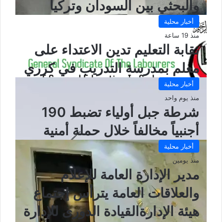
والبحثي بين السودان وتركيا
أخبار محلية
منذ 19 ساعة
نقابة التعليم تدين الاعتداء على
معلم بمدرسة التدريب في كرري
أخبار محلية
منذ يوم واحد
شرطة جبل أولياء تضبط 190
أجنبياً مخالفاً خلال حملة أمنية
أخبار محلية
منذ يومين
مدير الإدارة العامة للإعلام
والعلاقات العامة يترأس إجتماع
هيئة الإدارةالقيادة الدورى للإدارة