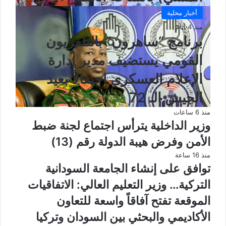
أخبار محلية
منذ 4 أيام
برنامج “ساهرون” بالتلفزيون
القومي يستضيف مدير إدارة
الإعلام العسكري احتفالاً بعيد
الجيش الـ 72
منذ 6 ساعات
وزير الداخلية يترأس اجتماع لجنة ضبط
الأمن وفرض هيبة الدولة رقم (13)
منذ 16 ساعة
توافق على إنشاء الجامعة السودانية
التركية… وزير التعليم العالي: الاتفاقيات
الموقعة تفتح آفاقاً واسعة للتعاون
الأكاديمي والبحثي بين السودان وتركيا