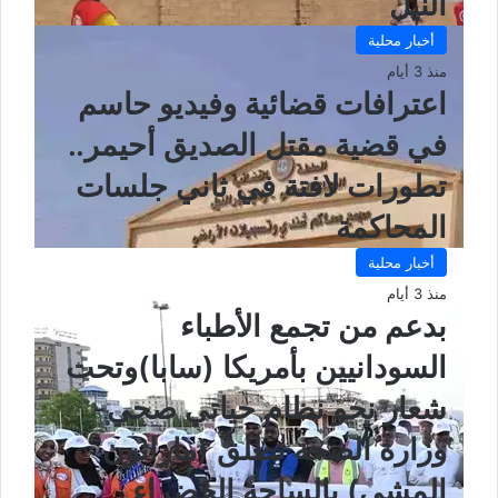
النيل
أخبار محلية
منذ 3 أيام
اعترافات قضائية وفيديو حاسم
في قضية مقتل الصديق أحيمر..
تطورات لافتة في ثاني جلسات
المحاكمة
أخبار محلية
منذ 3 أيام
بدعم من تجمع الأطباء
السودانيين بأمريكا (سابا)وتحت
شعار نحو نظام حياتي صحي-
وزارة الصحة تطلق (ماراثون
المشي) بالساحة الخضراء