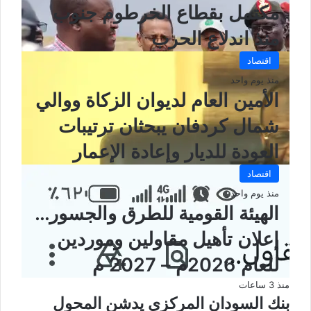
مكتمل بقطاع الخرطوم جنوب
منذ اندلاع الحرب
اقتصاد
منذ يوم واحد
الأمين العام لديوان الزكاة ووالي
شمال كردفان يبحثان ترتيبات
العودة للديار وإعادة الإعمار
اقتصاد
منذ يوم واحد
الهيئة القومية للطرق والجسور…
إعلان تأهيل مقاولين وموردين
للعام 2026م – 2027 م
منذ 3 ساعات
بنك السودان المركزي يدشن المحول