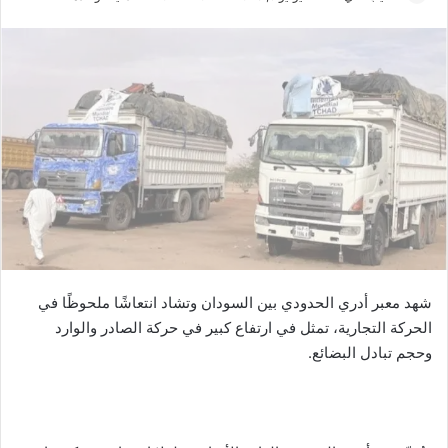
ر
س
ل
ب
ر
ي
د
ا
إ
ل
ك
ت
شهد معبر أدري الحدودي بين السودان وتشاد انتعاشًا ملحوظًا في
ر
الحركة التجارية، تمثل في ارتفاع كبير في حركة الصادر والوارد
و
وحجم تبادل البضائع.
ن
ي
ا