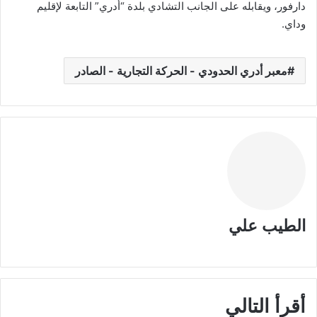
دارفور، ويقابله على الجانب التشادي بلدة “أدري” التابعة لإقليم
وداي.
معبر أدري الحدودي - الحركة التجارية - الصادر
الطيب علي
م
و
ق
ع
أقرأ التالي
ا