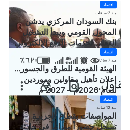
ل
اقتصاد
و
ي
منذ 3 ساعات
ب
بنك السودان المركزي يدشن
المحول القومي ويبدأ التشغيل
الفعلي لخدمات الدفع الإلكتروني
اقتصاد
منذ 7 ساعات
الهيئة القومية للطرق والجسور…
إعلان تأهيل مقاولين وموردين
للعام 2026م – 2027 م
اقتصاد
منذ 12 ساعة
المواصفات بقطاع الجزيرة
تسجل حضوراً ميدانياً في حادثة