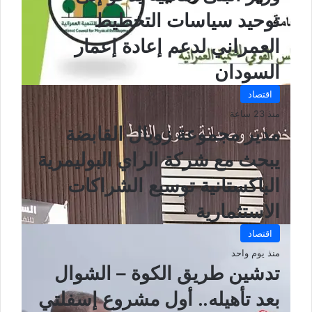
توحيد سياسات التخطيط
العمراني لدعم إعادة إعمار
السودان
اقتصاد
منذ 23 ساعة
مدير مجموعة زويال القابضة
يبحث مع شركة الراي البوليمرية
الباكستانية توسيع الشراكات
الاستثمارية
اقتصاد
منذ يوم واحد
تدشين طريق الكوة – الشوال
بعد تأهيله.. أول مشروع إسفلتي