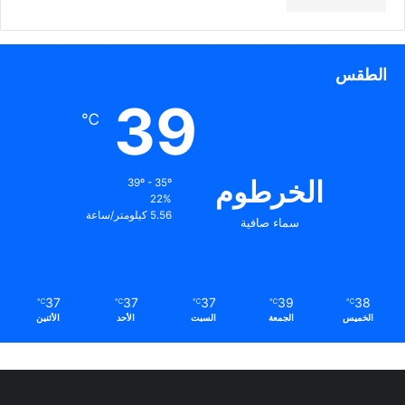
الطقس
39
℃
الخرطوم
39º - 35º
22%
5.56 كيلومتر/ساعة
سماء صافية
37
37
37
39
38
℃
℃
℃
℃
℃
الخميس
الجمعة
السبت
الأحد
الأثنين