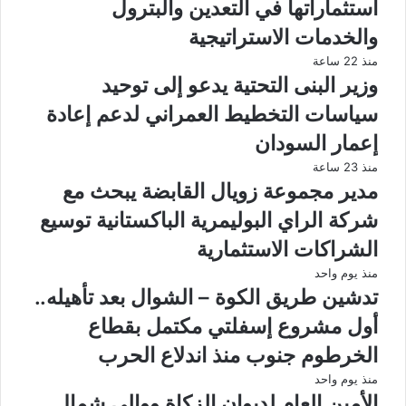
استثماراتها في التعدين والبترول
والخدمات الاستراتيجية
منذ 22 ساعة
وزير البنى التحتية يدعو إلى توحيد
سياسات التخطيط العمراني لدعم إعادة
إعمار السودان
منذ 23 ساعة
مدير مجموعة زويال القابضة يبحث مع
شركة الراي البوليمرية الباكستانية توسيع
الشراكات الاستثمارية
منذ يوم واحد
تدشين طريق الكوة – الشوال بعد تأهيله..
أول مشروع إسفلتي مكتمل بقطاع
الخرطوم جنوب منذ اندلاع الحرب
منذ يوم واحد
الأمين العام لديوان الزكاة ووالي شمال