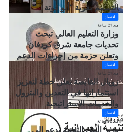
التسمم بقرية “أبو قوتة
اقتصاد
منذ 21 ساعة
وزارة التعليم العالي تبحث
تحديات جامعة شرق كردفان
وتعلن حزمة من إجراءات الدعم
اقتصاد
منذ 21 ساعة
زويال القابضة تعلن خطة لتعزيز
استثماراتها في التعدين والبترول
والخدمات الاستراتيجية
اقتصاد
منذ 22 ساعة
وزير البنى التحتية يدعو إلى