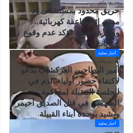
منذ يوم واحد
حريق محدود بمستشفى ود
مدني إثر صاعقة كهربائية..
ووزارة الصحة تؤكد عدم وقوع
إصابات
أخبار محلية
منذ يوم واحد
أمير البطاحين العركشاب يدعو
لاكتفاء حضور أولياء الدم في
الجلسة المقبلة لمحاكمة
المتهمين في قتل الصديق أحيمر
ويشيد بوحدة أبناء القبيلة
أخبار محلية
منذ يومين