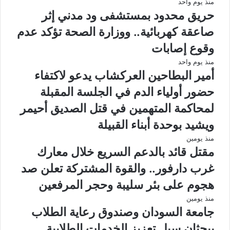
منذ يوم واحد
حريق محدود بمستشفى ود مدني إثر
صاعقة كهربائية.. ووزارة الصحة تؤكد عدم
وقوع إصابات
منذ يوم واحد
أمير البطاحين العركشاب يدعو لاكتفاء
حضور أولياء الدم في الجلسة المقبلة
لمحاكمة المتهمين في قتل الصديق أحيمر
ويشيد بوحدة أبناء القبيلة
منذ يومين
مقتل قائد بالدعم السريع خلال معارك
غرب دارفور.. والقوة المشتركة تعلن صد
هجوم على بئر سليبة وحجر المرفعين
منذ يومين
جامعة السودان وصندوق رعاية الطلاب
يبحثان سبل تعزيز الخدمات الطلابية