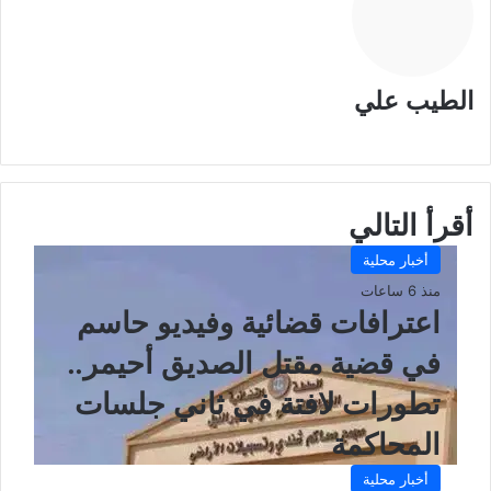
الطيب علي
موقع
الويب
أقرأ التالي
أخبار محلية
منذ 6 ساعات
اعترافات قضائية وفيديو حاسم
في قضية مقتل الصديق أحيمر..
تطورات لافتة في ثاني جلسات
المحاكمة
أخبار محلية