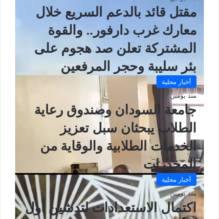
مقتل قائد بالدعم السريع خلال
معارك غرب دارفور.. والقوة
المشتركة تعلن صد هجوم على
بئر سليبة وحجر المرفعين
أخبار محلية
منذ يومين
جامعة السودان وصندوق رعاية
الطلاب يبحثان سبل تعزيز
الخدمات الطلابية والوقاية من
المخدرات
أخبار محلية
منذ يومين
اكتمال الاستعدادات لتدشين أول