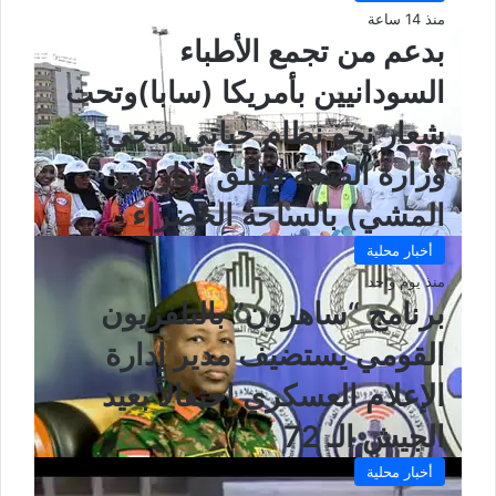
منذ 14 ساعة
بدعم من تجمع الأطباء
السودانيين بأمريكا (سابا)وتحت
شعار نحو نظام حياتي صحي-
وزارة الصحة تطلق (ماراثون
المشي) بالساحة الخضراء
أخبار محلية
منذ يوم واحد
برنامج “ساهرون” بالتلفزيون
القومي يستضيف مدير إدارة
الإعلام العسكري احتفالاً بعيد
الجيش الـ 72
أخبار محلية