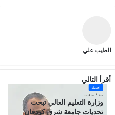
الطيب علي
م
و
ق
ع
أقرأ التالي
ا
ل
اقتصاد
و
ي
منذ 5 ساعات
ب
وزارة التعليم العالي تبحث
تحديات جامعة شرق كردفان