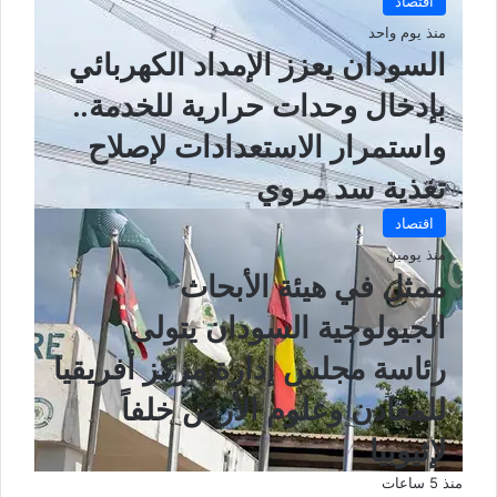
اقتصاد
منذ يوم واحد
السودان يعزز الإمداد الكهربائي
بإدخال وحدات حرارية للخدمة..
واستمرار الاستعدادات لإصلاح
تغذية سد مروي
اقتصاد
منذ يومين
ممثل في هيئة الأبحاث
الجيولوجية السودان يتولى
رئاسة مجلس إدارة مركز أفريقيا
للمعادن وعلوم الأرض خلفاً
لإثيوبيا
منذ 5 ساعات