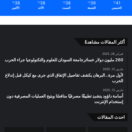
38
38
38
39
41
℃
℃
℃
℃
℃
الخميس
الجمعة
السبت
الأحد
الأثنين
أكثر المقالات مشاهدةً
فبراير 26, 2025
260 مليون دولار خسائرجامعة السودان للعلوم والتكنولوجيا جراء الحرب
مارس 12, 2025
لأول مرة…البرهان يكشف تفاصيل الإتفاق الذي جرى مع كيكل قبل إندلاع
الحرب
مارس 12, 2025
أسامة داؤود ينشئ تطبيقًا مصرفيًا منافسًا ويتيح العمليات المصرفية دون
إستخدام الإنترنت
احدث المقالات