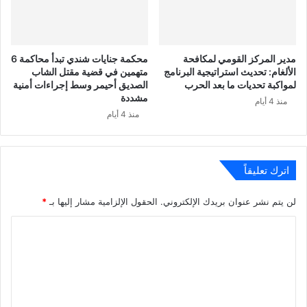
مدير المركز القومي لمكافحة
محكمة جنايات شندي تبدأ محاكمة 6
الألغام: تحديث استراتيجية البرنامج
متهمين في قضية مقتل الشاب
لمواكبة تحديات ما بعد الحرب
الصديق أحيمر وسط إجراءات أمنية
مشددة
منذ 4 أيام
منذ 4 أيام
اترك تعليقاً
لن يتم نشر عنوان بريدك الإلكتروني.
الحقول الإلزامية مشار إليها بـ
*
ا
ل
ت
ع