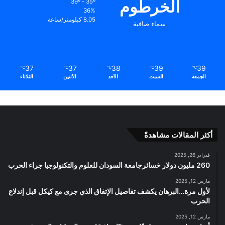
الخرطوم
39º - 35º
36%
8.05 كيلومتر/ساعة
سماء صافية
37
37
38
39
39
℃
℃
℃
℃
℃
الجمعة
السبت
الأحد
الأثنين
الثلاثاء
أكثر المقالات مشاهدةً
فبراير 26, 2025
260 مليون دولار خسائرجامعة السودان للعلوم والتكنولوجيا جراء الحرب
مارس 12, 2025
لأول مرة…البرهان يكشف تفاصيل الإتفاق الذي جرى مع كيكل قبل إندلاع
الحرب
مارس 12, 2025