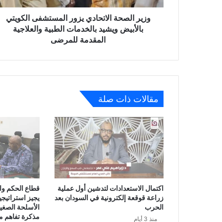
وزير الصحة الاتحادي يزور المستشفى الكويتي
منذ يوم واحد
بالأبيض ويشيد بالخدمات الطبية والعلاجية
المقدمة للمرضى
منذ يوم واحد
مقالات ذات صلة
منذ يومين
برنامج “ساهرون” بالتلفزيون القومي يستضيف مدير
منذ يومين
اكتمال الاستعدادات لتدشين أول عملية
قطاع الحكم وال
حريق محدود بمستشفى ود مدني إثر صاعقة كهرب
زراعة قوقعة إلكترونية في السودان بعد
يجيز استراتيج
الحرب
مذكرة تفاهم مع 
منذ 3 أيام