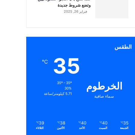
وتضع شروط جديدة
فبراير 26, 2025
الطقس
35
℃
الخرطوم
35º - 35º
30%
5.71 كيلومتر/ساعة
سماء صافية
39
38
40
40
35
℃
℃
℃
℃
℃
الجمعة
السبت
الأحد
الأثنين
الثلاثاء