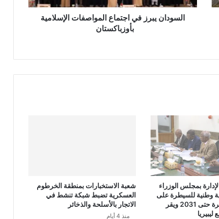
السودان يبرز في اجتماع المواصفات الإسلامية
بأوزباكستان
اعترافات قضائية وفيديو حاسم في قضية مقتل الصديق أحيمر.. تطورات لافتة في ثاني جلسات المحاكمة
بدعم من تجمع الأطباء السودانيين بأمريكا (سابا)وتحت شعار نحو نظام حياتي صحي-وزارة الصحة تطلق (ماراثون المشي) بالساحة الخضراء
 إدارة الإعلام العسكري احتفالاً بعيد الجيش الـ 72
إدارة بمجلس الوزراء
شعبة الاستخبارات بمنطقة الخرطوم
ائية.. ووزارة الصحة تؤكد عدم وقوع إصابات
ية وطنية للسيطرة على
العسكرية تضبط شبكة تنشط في
الأسلحة الصغيرة حتى 2031 ويقر
الاتجار بالأسلحة والذخائر
ليبيريا
منذ 4 أيام