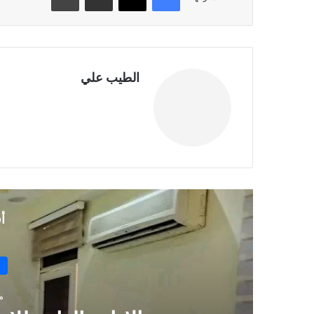
الطيب علي
موقع
الويب
أ
منذ