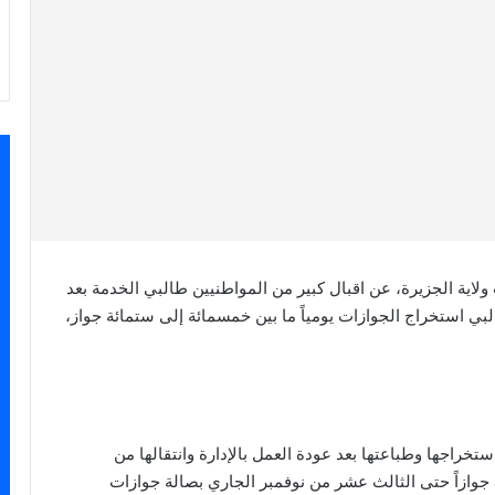
ية الجزيرة، عن اقبال كبير من المواطنيين طالبي الخدمة بعد
بي استخراج الجوازات يومياً ما بين خمسمائة إلى ستمائة جواز،
تخراجها وطباعتها بعد عودة العمل بالإدارة وانتقالها من
المناقل إلى ودمدني في 13 أبريل 2025م، بلغ 48,675 جوازاً حتى الثالث عشر من نوفمبر الجاري بصالة جوازات