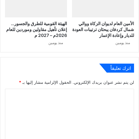
الأمين العام لديوان الزكاة ووالي
الهيئة القومية للطرق والجسور…
شمال كردفان يبحثان ترتيبات العودة
إعلان تأهيل مقاولين وموردين للعام
للديار وإعادة الإعمار
2026م – 2027 م
منذ يومين
منذ يومين
اترك تعليقاً
لن يتم نشر عنوان بريدك الإلكتروني.
الحقول الإلزامية مشار إليها بـ
*
ا
ل
ت
ع
ل