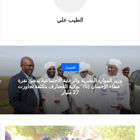
الطيب علي
موق
ع
الوي
ب
اقتصاد
وزير الموارد البشرية والرعاية الاجتماعية يدشن نفرة
“عطاء الإحسان (5)” بولاية القضارف بتكلفة تجاوزت
27 مليار