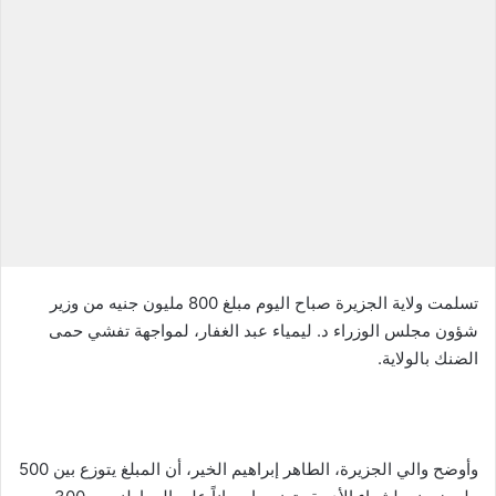
س
ل
ب
ر
ي
د
ا
إ
ل
ك
ت
ر
تسلمت ولاية الجزيرة صباح اليوم مبلغ 800 مليون جنيه من وزير
و
شؤون مجلس الوزراء د. ليمياء عبد الغفار، لمواجهة تفشي حمى
ن
الضنك بالولاية.
ي
ا
وأوضح والي الجزيرة، الطاهر إبراهيم الخير، أن المبلغ يتوزع بين 500