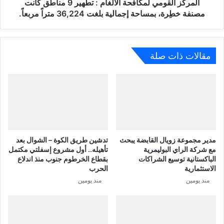
المركز القومي لمكافحة الألغام : تطهير 9 مناطق كانت
مصنفة خطِرة، بمساحة إجمالية بلغت 36,224 متراً مربعاً.
مقالات ذات صلة
مدير مجموعة زويال القابضة يبحث
تدشين طريق الكوة – الشوال بعد
مع شركة الراي البوليمرية
تأهيله.. أول مشروع إسفلتي مكتمل
الباكستانية توسيع الشراكات
بقطاع الخرطوم جنوب منذ اندلاع
الاستثمارية
الحرب
منذ يومين
منذ يومين