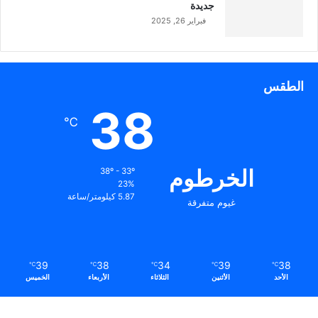
جديدة
فبراير 26, 2025
الطقس
38
℃
الخرطوم
38º - 33º
23%
5.87 كيلومتر/ساعة
غيوم متفرقة
39
38
34
39
38
℃
℃
℃
℃
℃
الأحد
الأثنين
الثلاثاء
الأربعاء
الخميس