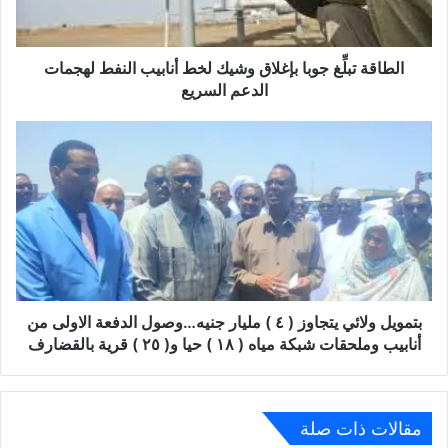
الطاقة تبلِّغ جوبا بإغلاق وشيك لخط أنابيب النفط لهجمات
الدعم السريع
بتمويل ولائي يتجاوز ( ٤ ) مليار جنيه…وصول الدفعة الاولى من
أنابيب وملحقات شبكة مياه ( ١٨ ) حيا و( ٢٥ ) قرية بالقضارف
مقالات ذات صلة