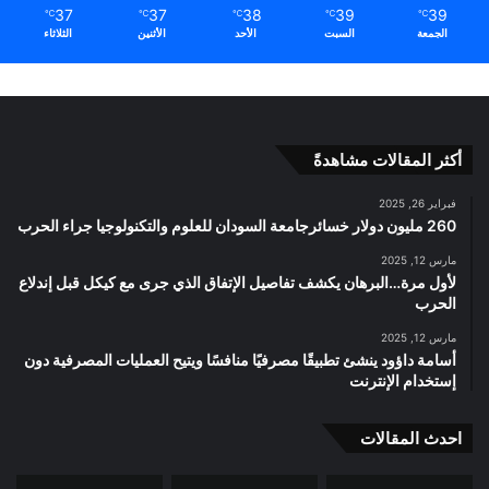
37
37
38
39
39
℃
℃
℃
℃
℃
الجمعة
السبت
الأحد
الأثنين
الثلاثاء
أكثر المقالات مشاهدةً
فبراير 26, 2025
260 مليون دولار خسائرجامعة السودان للعلوم والتكنولوجيا جراء الحرب
مارس 12, 2025
لأول مرة…البرهان يكشف تفاصيل الإتفاق الذي جرى مع كيكل قبل إندلاع
الحرب
مارس 12, 2025
أسامة داؤود ينشئ تطبيقًا مصرفيًا منافسًا ويتيح العمليات المصرفية دون
إستخدام الإنترنت
احدث المقالات