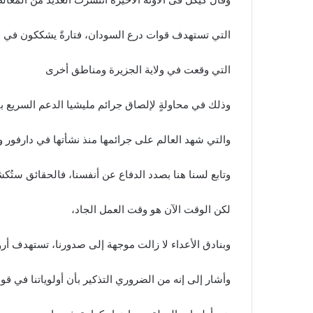
التي تستهدف قوات درع السودان، فتارةً يشككون في قي
التي وقعت في ولاية الجزيرة ومناطق أخرى
وذلك في محاولةٍ لإلصاق جرائم مليشيا الدعم السريع بنا
والتي شهد العالم على جرائمها منذ نشأتها في دارفور و
وتابع لسنا هنا بصدد الدفاع عن أنفسنا، فالحقائق ستُكشف
لكن الوقت الآن هو وقت العمل الجاد،
وبنادق الأعداء لا زالت موجهة إلى صدورنا، تستهدف أروا
وأشار إلى إنه من الضروري التذكير بأن أولوياتنا في ق