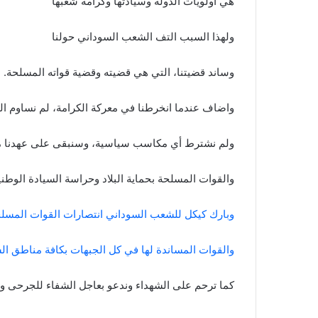
هي أولويات الدولة وسيادتها وكرامة شعبها
ولهذا السبب التف الشعب السوداني حولنا
وساند قضيتنا، التي هي قضيته وقضية قواته المسلحة.
واضاف عندما انخرطنا في معركة الكرامة، لم نساوم ال
ولم نشترط أي مكاسب سياسية، وسنبقى على عهدنا م
والقوات المسلحة بحماية البلاد وحراسة السيادة الوطني
وبارك كيكل للشعب السوداني انتصارات القوات المسل
والقوات المساندة لها في كل الجبهات بكافة مناطق ال
كما ترحم على الشهداء وندعو بعاجل الشفاء للجرحى و