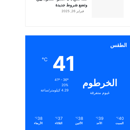
وتضع شروط جديدة
فبراير 26, 2025
الطقس
41
℃
الخرطوم
41º - 36º
20%
4.29 كيلومتر/ساعة
غيوم متفرقة
38
37
38
39
40
℃
℃
℃
℃
℃
السبت
الأحد
الأثنين
الثلاثاء
الأربعاء