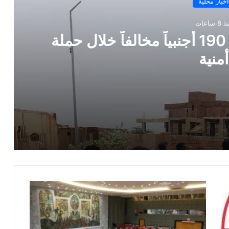
أخبار محلية
8 ساعات
شرطة جبل أولياء تضبط 190 أجنبياً مخالفاً خلال حملة
أمنية
مدير الإدارة العامة للإعلام والعلاقات العامة يترأس إجتماع هيئة الإدارةالقيادة الدورى للإدارة والإجتماع يوجه بتكثيف الجهود فى برامج التوعية الإعلامية والأنشطة التفاعلية