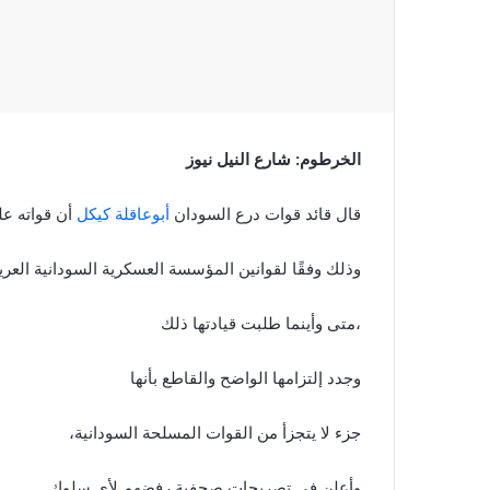
الخرطوم: شارع النيل نيوز
قال قائد قوات درع السودان
أبوعاقلة كيكل
أن قواته عل
وذلك وفقًا لقوانين المؤسسة العسكرية السودانية العري
،متى وأينما طلبت قيادتها ذلك
وجدد إلتزامها الواضح والقاطع بأنها
جزء لا يتجزأ من القوات المسلحة السودانية،
وأعلن فى تصريحات صحفية رفضهم لأي سلوك