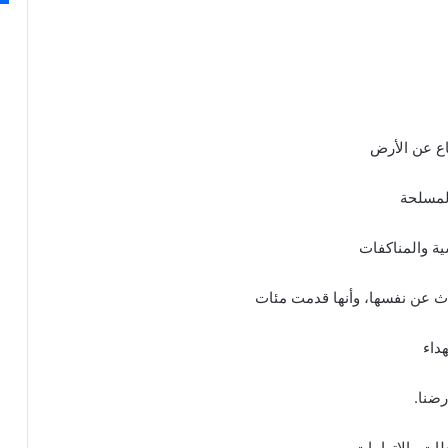
اع عن الأرض
المسلحة
ية والمناكفات
دث عن نفسها، وأنها قدمت مئات
داء
ضنا.
طات والاتهامات