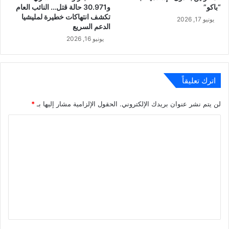
“باكو”
و30.971 حالة قتل… النائب العام
تكشف انتهاكات خطيرة لمليشيا
يونيو 17, 2026
الدعم السريع
يونيو 16, 2026
اترك تعليقاً
لن يتم نشر عنوان بريدك الإلكتروني.
الحقول الإلزامية مشار إليها بـ
*
ا
ل
ت
ع
ل
ي
ق