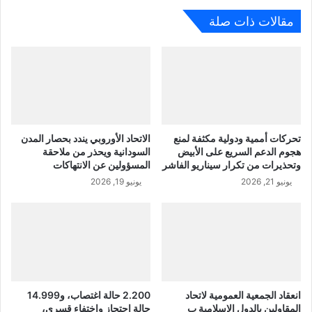
مقالات ذات صلة
تحركات أممية ودولية مكثفة لمنع
الاتحاد الأوروبي يندد بحصار المدن
هجوم الدعم السريع على الأبيض
السودانية ويحذر من ملاحقة
وتحذيرات من تكرار سيناريو الفاشر
المسؤولين عن الانتهاكات
يونيو 21, 2026
يونيو 19, 2026
انعقاد الجمعية العمومية لاتحاد
2.200 حالة اغتصاب، و14.999
المقاولين بالدول الإسلامية ب
حالة احتجاز واختفاء قسري،