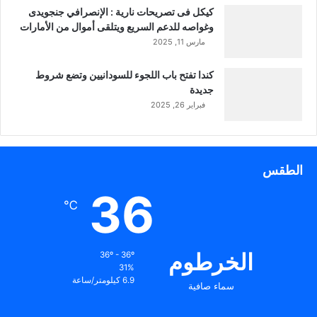
كيكل فى تصريحات نارية : الإنصرافي جنجويدى
وغواصه للدعم السريع ويتلقى أموال من الأمارات
مارس 11, 2025
كندا تفتح باب اللجوء للسودانيين وتضع شروط
جديدة
فبراير 26, 2025
الطقس
36
℃
الخرطوم
36º - 36º
31%
6.9 كيلومتر/ساعة
سماء صافية