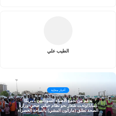
الطيب علي
موقع
الويب
أخبار محلية
بدعم من تجمع الأطباء السودانيين بأمريكا
(سابا)وتحت شعار نحو نظام حياتي صحي-وزارة
الصحة تطلق (ماراثون المشي) بالساحة الخضراء