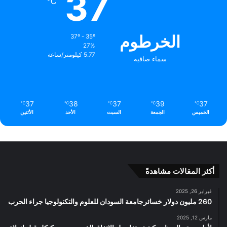
37
℃
الخرطوم
37º - 35º
27%
5.77 كيلومتر/ساعة
سماء صافية
37
38
37
39
37
℃
℃
℃
℃
℃
الخميس
الجمعة
السبت
الأحد
الأثنين
أكثر المقالات مشاهدةً
فبراير 26, 2025
260 مليون دولار خسائرجامعة السودان للعلوم والتكنولوجيا جراء الحرب
مارس 12, 2025