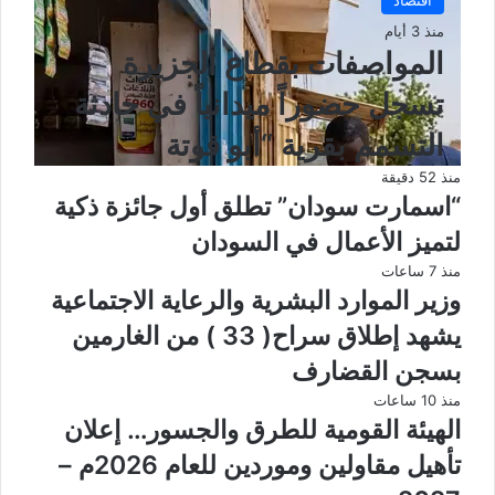
منذ 3 أيام
المواصفات بقطاع الجزيرة
تسجل حضوراً ميدانياً في حادثة
التسمم بقرية “أبو قوتة
منذ 52 دقيقة
“اسمارت سودان” تطلق أول جائزة ذكية
لتميز الأعمال في السودان
منذ 7 ساعات
وزير الموارد البشرية والرعاية الاجتماعية
يشهد إطلاق سراح( 33 ) من الغارمين
بسجن القضارف
منذ 10 ساعات
الهيئة القومية للطرق والجسور… إعلان
تأهيل مقاولين وموردين للعام 2026م –