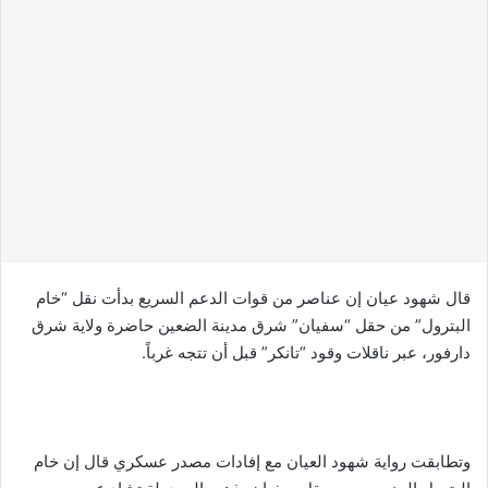
س
ل
ب
ر
ي
د
ا
إ
ل
ك
ت
ر
قال شهود عيان إن عناصر من قوات الدعم السريع بدأت نقل “خام
و
البترول” من حقل “سفيان” شرق مدينة الضعين حاضرة ولاية شرق
ن
دارفور، عبر ناقلات وقود “تانكر” قبل أن تتجه غرباً.
ي
ا
وتطابقت رواية شهود العيان مع إفادات مصدر عسكري قال إن خام