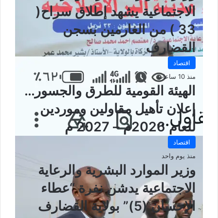
الاجتماعية يشهد إطلاق سراح(
33 ) من الغارمين بسجن
القضارف
اقتصاد
منذ 10 ساعات
الهيئة القومية للطرق والجسور…
إعلان تأهيل مقاولين وموردين
للعام 2026م – 2027 م
اقتصاد
منذ يوم واحد
وزير الموارد البشرية والرعاية
الاجتماعية يدشن نفرة “عطاء
الإحسان (5)” بولاية القضارف