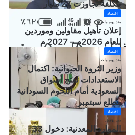
بتكلفة تجاوزت 27 مليار
اقتصاد
منذ يوم واحد
إعلان تأهيل مقاولين وموردين
للعام 2026م – 2027 م
اقتصاد
منذ يوم واحد
وزير الثروة الحيوانية: اكتمال
الاستعدادات لفتح أسواق
السعودية أمام اللحوم السودانية
مطلع سبتمبر
اقتصاد
منذ يومين
الموارد المعدنية: دخول 33