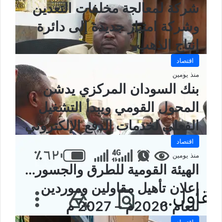
شركة لمعالجة مخلفات التعدين
وشركة امتياز جديدة إلى دائرة
إنتاج الذهب
اقتصاد
منذ يومين
بنك السودان المركزي يدشن
المحول القومي ويبدأ التشغيل
الفعلي لخدمات الدفع الإلكتروني
اقتصاد
منذ يومين
الهيئة القومية للطرق والجسور…
إعلان تأهيل مقاولين وموردين
للعام 2026م – 2027 م
اقتصاد