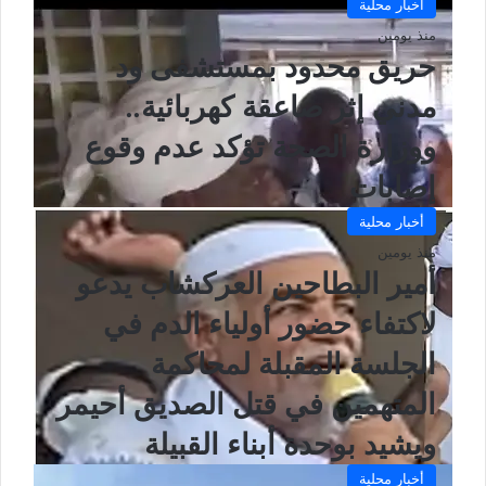
أخبار محلية
منذ يومين
حريق محدود بمستشفى ود
مدني إثر صاعقة كهربائية..
ووزارة الصحة تؤكد عدم وقوع
إصابات
أخبار محلية
منذ يومين
أمير البطاحين العركشاب يدعو
لاكتفاء حضور أولياء الدم في
الجلسة المقبلة لمحاكمة
المتهمين في قتل الصديق أحيمر
ويشيد بوحدة أبناء القبيلة
أخبار محلية