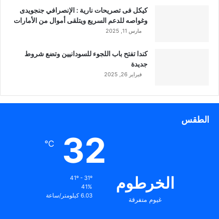
كيكل فى تصريحات نارية : الإنصرافي جنجويدى
وغواصه للدعم السريع ويتلقى أموال من الأمارات
مارس 11, 2025
كندا تفتح باب اللجوء للسودانيين وتضع شروط
جديدة
فبراير 26, 2025
الطقس
32
℃
الخرطوم
41º - 31º
41%
6.03 كيلومتر/ساعة
غيوم متفرقة