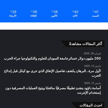
39
38
38
40
41
℃
℃
℃
℃
℃
السبت
الأحد
الأثنين
الثلاثاء
الأربعاء
أكثر المقالات مشاهدةً
فبراير 26, 2025
260 مليون دولار خسائرجامعة السودان للعلوم والتكنولوجيا جراء الحرب
مارس 12, 2025
لأول مرة…البرهان يكشف تفاصيل الإتفاق الذي جرى مع كيكل قبل إندلاع
الحرب
مارس 12, 2025
أسامة داؤود ينشئ تطبيقًا مصرفيًا منافسًا ويتيح العمليات المصرفية دون
إستخدام الإنترنت
احدث المقالات