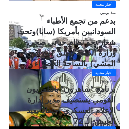
أخبار محلية
منذ يومين
بدعم من تجمع الأطباء
السودانيين بأمريكا (سابا)وتحت
شعار نحو نظام حياتي صحي-
وزارة الصحة تطلق (ماراثون
المشي) بالساحة الخضراء
أخبار محلية
منذ يومين
برنامج “ساهرون” بالتلفزيون
القومي يستضيف مدير إدارة
الإعلام العسكري احتفالاً بعيد
الجيش الـ 72