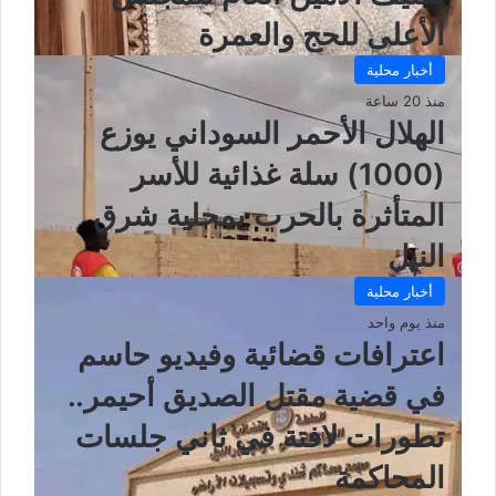
الأعلى للحج والعمرة
أخبار محلية
منذ 20 ساعة
الهلال الأحمر السوداني يوزع
(1000) سلة غذائية للأسر
المتأثرة بالحرب بمحلية شرق
النيل
أخبار محلية
منذ يوم واحد
اعترافات قضائية وفيديو حاسم
في قضية مقتل الصديق أحيمر..
تطورات لافتة في ثاني جلسات
المحاكمة