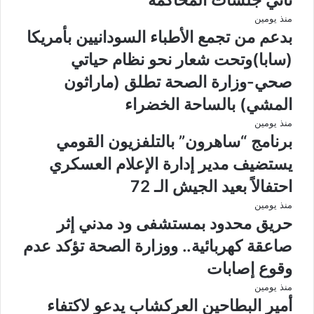
منذ يومين
بدعم من تجمع الأطباء السودانيين بأمريكا
(سابا)وتحت شعار نحو نظام حياتي
صحي-وزارة الصحة تطلق (ماراثون
المشي) بالساحة الخضراء
منذ يومين
برنامج “ساهرون” بالتلفزيون القومي
يستضيف مدير إدارة الإعلام العسكري
احتفالاً بعيد الجيش الـ 72
منذ يومين
حريق محدود بمستشفى ود مدني إثر
صاعقة كهربائية.. ووزارة الصحة تؤكد عدم
وقوع إصابات
منذ يومين
أمير البطاحين العركشاب يدعو لاكتفاء