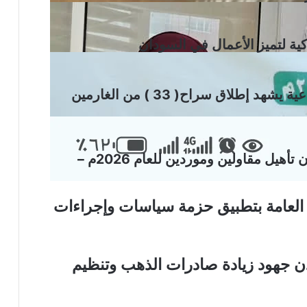
ة لتميز الأعمال في السودان
وزير الموارد البشرية والرعاية الاجتماعية يشهد إطلاق سراح( 33 ) من الغارمين
الهيئة القومية للطرق والجسور… إعلان تأهيل مقاولين وموردين للعام 2026م –
ات العامة بتطبيق حزمة سياسات وإجراءات
دن جهود زيادة صادرات الذهب وتنظيم