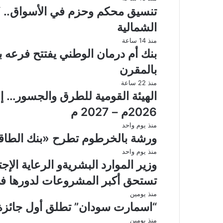
تنسيق محكم وحزم في الأسواق.. “
الشمالية
منذ 14 ساعة
بنك أم درمان الوطني يفتتح فرعه ب
بالمقرن
منذ 22 ساعة
الهيئة القومية للطرق والجسور… إع
2026م – 2027 م
منذ يوم واحد
ورشة بالخرطوم تطرح «بنك الطاقة» 
منذ يوم واحد
وزير الموارد البشريةو الرعاية ال
تستحق أكبر المشروعات لدورها في 
منذ يومين
“اسمارت سودان” تطلق أول جائزة 
منذ يومين