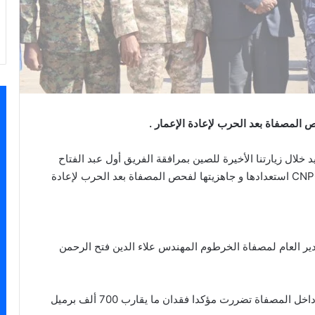
خلال زيارتنا الأخيرة للصين بمرافقة الفريق أول عبد الفتاح
البرهان رئيس مجلس السيادة الانتقالي أكدت شركة CNPC استعدادها و جاهزيتها لفحص المصفاة بعد الحرب لإعادة
ر العام لمصفاة الخرطوم المهندس علاء الدين فتح الرحمن
واوضح الوزير حجم الضرر مبينا ان العديد من الوحدات داخل المصفاة تضررت مؤكدا فقدان ما يقارب 700 ألف برميل