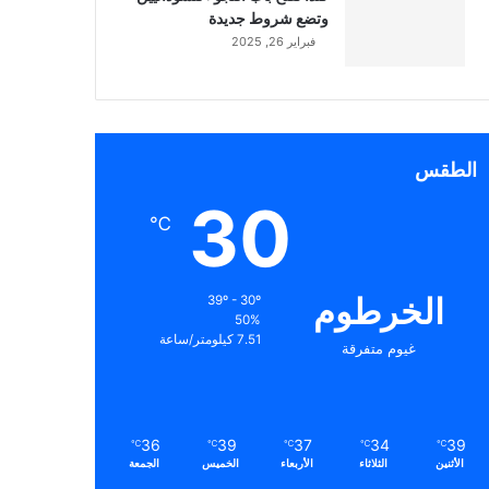
وتضع شروط جديدة
فبراير 26, 2025
الطقس
30
℃
الخرطوم
39º - 30º
50%
7.51 كيلومتر/ساعة
غيوم متفرقة
36
39
37
34
39
℃
℃
℃
℃
℃
الأثنين
الثلاثاء
الأربعاء
الخميس
الجمعة