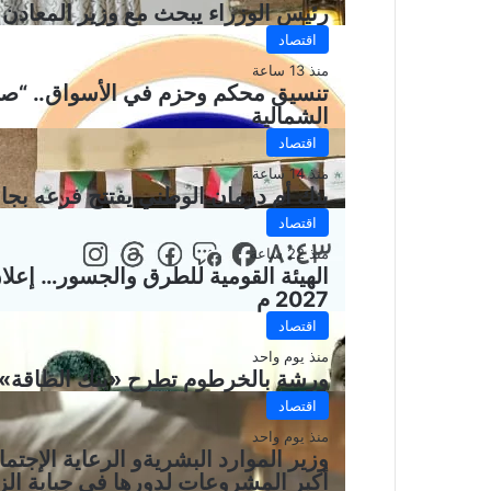
رئيس الوزراء يبحث مع وزير المعادن 
اقتصاد
منذ 13 ساعة
تنسيق محكم وحزم في الأسواق.. “صح
الشمالية
اقتصاد
منذ 14 ساعة
بنك أم درمان الوطني يفتتح فرعه بجام
اقتصاد
منذ 22 ساعة
2027 م
اقتصاد
منذ يوم واحد
ورشة بالخرطوم تطرح «بنك الطاقة» حلا
اقتصاد
منذ يوم واحد
وزير الموارد البشريةو الرعاية الإ
أكبر المشروعات لدورها في جباية الز