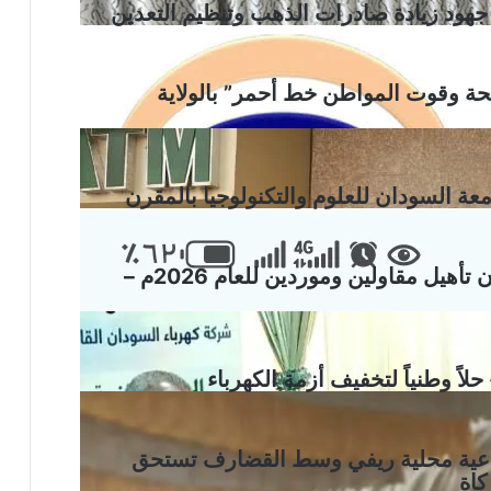
جهود زيادة صادرات الذهب وتنظيم التعدين
ة وقوت المواطن خط أحمر” بالولاية
عة السودان للعلوم والتكنولوجيا بالمقرن
الهيئة القومية للطرق والجسور… إعلان تأهيل مقاولين وموردين للعام 2026م –
ً وطنياً لتخفيف أزمة الكهرباء
جتماعية محلية ريفي وسط القضارف تستحق
كاة