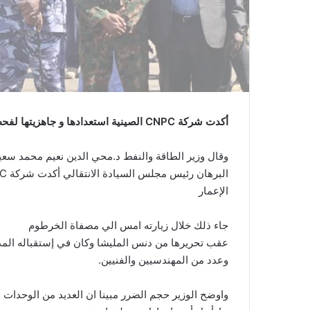
أكدت شركة CNPC الصينية استعدادها و جاهزيتها لفحص المصفاة بعد الحرب لإعادة الإعمار .
وقال وزير الطاقة والنفط د.محي الدين نعيم محمد سعيد 
الإعمار
جاء ذلك خلال زيارته امس الي مصفاة الخرطوم
عقب تحريرها من دنس المليشا وكان في إستقباله المدي
وعدد من المهندسيين والفنيين.