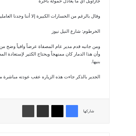
جازأويل أي ما يعادل حمولة باخرة
وقال بالرغم من الخسارات الكبيرة إلا أننا وجدنا العامل
الخرطوم: شارع النيل نيوز
ومن جانبه قدم مدير عام المصفاة عرضاً وافياً وضح من
وأن هذا الدمار كان ممنهجاً ويحتاج الكثير لإستعادة الم
بنيها.
الجدير بالذكر جاءت هذه الزياره عقب عودته مباشرة من
فيسبوك
تويتر
مشاركة عبر البريد
طباعة
شاركها