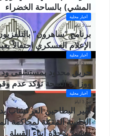
المشي) بالساحة الخضراء
أخبار محلية
منذ 3 أيام
برنامج “ساهرون” بالتلفزيو
الإعلام العسكري احتفالاً بعيد 
أخبار محلية
منذ 3 أيام
حريق محدود بمستشفى ود مد
ووزارة الصحة تؤكد عدم وقو
أخبار محلية
منذ 3 أيام
أمير البطاحين العركشاب يدع
الجلسة المقبلة لمحاكمة ال
ويشيد بوحدة أبناء القبيلة