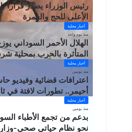
رئيس الوزراء يصدر قراراً بإ
الأعلى للحج والعمرة
أخبار محلية
منذ يوم واحد
المتأثرة بالحرب بمحلية شرق
أخبار محلية
منذ يومين
اعترافات قضائية وفيديو ح
أحيمر.. تطورات لافتة في ث
أخبار محلية
منذ يومين
بدعم من تجمع الأطباء السود
نحو نظام حياتي صحي-وزارة