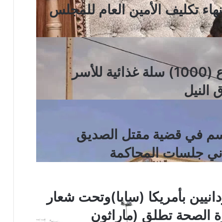
نهاء تكليف الأمين العام للمجلس
الهلال الأحمر السوداني يوزع (1000) سلة غذائية للأسر
 النيل
اسم في قضية مقتل الصديق
اني جلسات المحاكمة
انيين بأمريكا (سابا)وتحت شعار
 الصحة تطلق (ماراثون