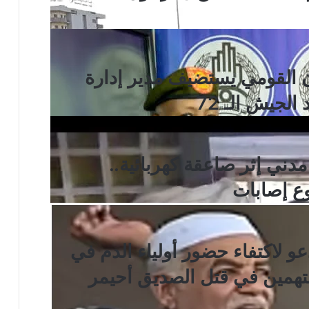
ن القومي يستضيف مدير إدارة
الجيش الـ 72
ني إثر صاعقة كهربائية..
ع إصابات
و لاكتفاء حضور أولياء الدم في
متهمين في قتل الصديق أحيمر