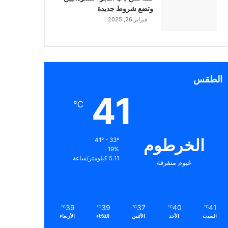
وتضع شروط جديدة
فبراير 26, 2025
الطقس
41
℃
الخرطوم
41º - 33º
19%
5.11 كيلومتر/ساعة
غيوم متفرقة
39
39
37
40
41
℃
℃
℃
℃
℃
السبت
الأحد
الأثنين
الثلاثاء
الأربعاء