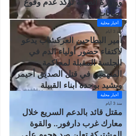
ووزارة الصحة تؤكد عدم وقوع
إصابات
أخبار محلية
منذ 3 أيام
أمير البطاحين العركشاب يدعو
لاكتفاء حضور أولياء الدم في
الجلسة المقبلة لمحاكمة
المتهمين في قتل الصديق أحيمر
ويشيد بوحدة أبناء القبيلة
أخبار محلية
منذ 3 أيام
مقتل قائد بالدعم السريع خلال
معارك غرب دارفور.. والقوة
المشتركة تعلن صد هجوم على