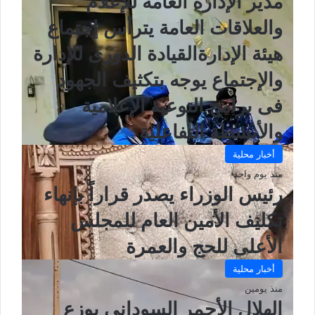
مدير الإدارة العامة للإعلام
والعلاقات العامة يترأس إجتماع
هيئة الإدارةالقيادة الدورى للإدارة
والإجتماع يوجه بتكثيف الجهود
فى برامج التوعية الإعلامية
والأنشطة التفاعلية
أخبار محلية
منذ يوم واحد
رئيس الوزراء يصدر قراراً بإنهاء
تكليف الأمين العام للمجلس
الأعلى للحج والعمرة
أخبار محلية
منذ يومين
الهلال الأحمر السوداني يوزع