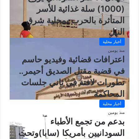
(1000) سلة غذائية للأسر
المتأثرة بالحرب بمحلية شرق
النيل
أخبار محلية
منذ يومين
اعترافات قضائية وفيديو حاسم
في قضية مقتل الصديق أحيمر..
تطورات لافتة في ثاني جلسات
المحاكمة
أخبار محلية
منذ يومين
بدعم من تجمع الأطباء
السودانيين بأمريكا (سابا)وتحت