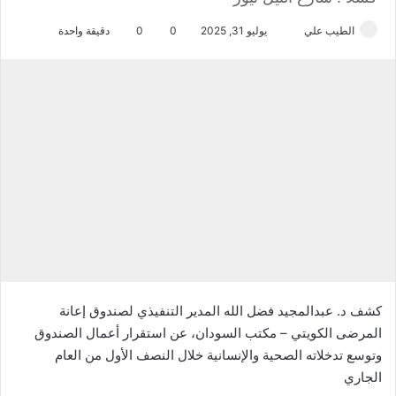
الطيب علي
أ
يوليو 31, 2025
0
0
دقيقة واحدة
ر
س
ل
ب
ر
ي
د
ا
إ
ل
ك
ت
ر
كشف د. عبدالمجيد فضل الله المدير التنفيذي لصندوق إعانة
و
المرضى الكويتي – مكتب السودان، عن استقرار أعمال الصندوق
ن
وتوسع تدخلاته الصحية والإنسانية خلال النصف الأول من العام
ي
الجاري
ا