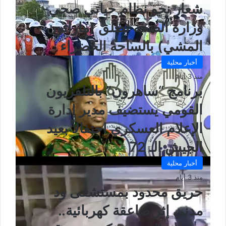
شعار نحو نظام حياتي صحي-
وزارة الصحة تطلق (ماراثون
المشي) بالساحة الخضراء
أخبار محلية
منذ 3 أيام
برنامج “ساهرون” بالتلفزيون
القومي يستضيف مدير إدارة
الإعلام العسكري احتفالاً بعيد
الجيش الـ 72
أخبار محلية
منذ 3 أيام
حريق محدود بمستشفى ود
مدني إثر صاعقة كهربائية..