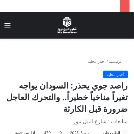
بحث عن
الق
الرئيسية
/
أخبار محلية
أخبار محلية
راصد جوي يحذر: السودان يواجه
تغيراً مناخياً خطيراً.. والتحرك العاجل
ضرورة قبل الكارثة
متابعات : شارع النيل نيوز
الطيب علي
أ
يوليو 5, 2025
0
479
أقل من دقيقة