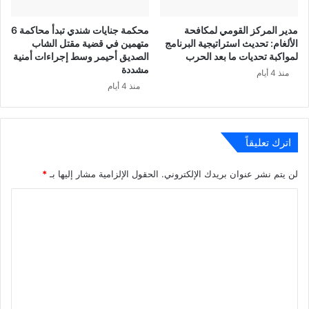
مدير المركز القومي لمكافحة
محكمة جنايات شندي تبدأ محاكمة 6
الألغام: تحديث استراتيجية البرنامج
متهمين في قضية مقتل الشاب
لمواكبة تحديات ما بعد الحرب
الصديق أحيمر وسط إجراءات أمنية
مشددة
منذ 4 أيام
منذ 4 أيام
اترك تعليقاً
لن يتم نشر عنوان بريدك الإلكتروني.
الحقول الإلزامية مشار إليها بـ
*
ا
ل
ت
ع
ل
ي