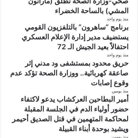
صحي-وزارة الصحة تطلق (ماراثون
المشي) بالساحة الخضراء
منذ يوم واحد
برنامج “ساهرون” بالتلفزيون القومي
يستضيف مدير إدارة الإعلام العسكري
احتفالاً بعيد الجيش الـ 72
منذ يوم واحد
حريق محدود بمستشفى ود مدني إثر
صاعقة كهربائية.. ووزارة الصحة تؤكد عدم
وقوع إصابات
منذ يومين
أمير البطاحين العركشاب يدعو لاكتفاء
حضور أولياء الدم في الجلسة المقبلة
لمحاكمة المتهمين في قتل الصديق أحيمر
ويشيد بوحدة أبناء القبيلة
منذ يومين