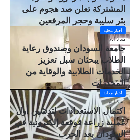
المشتركة تعلن صد هجوم على
بئر سليبة وحجر المرفعين
أخبار محلية
منذ 3 أيام
جامعة السودان وصندوق رعاية
الطلاب يبحثان سبل تعزيز
الخدمات الطلابية والوقاية من
المخدرات
أخبار محلية
منذ 3 أيام
اكتمال الاستعدادات لتدشين أول
عملية زراعة قوقعة إلكترونية في
السودان بعد الحرب