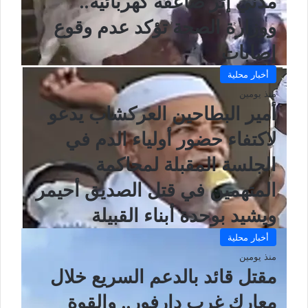
مدني إثر صاعقة كهربائية..
ووزارة الصحة تؤكد عدم وقوع
إصابات
أخبار محلية
منذ يومين
أمير البطاحين العركشاب يدعو
لاكتفاء حضور أولياء الدم في
الجلسة المقبلة لمحاكمة
المتهمين في قتل الصديق أحيمر
ويشيد بوحدة أبناء القبيلة
أخبار محلية
منذ يومين
مقتل قائد بالدعم السريع خلال
معارك غرب دارفور.. والقوة