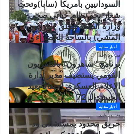
السودانيين بأمريكا (سابا)وتحت
شعار نحو نظام حياتي صحي-
وزارة الصحة تطلق (ماراثون
المشي) بالساحة الخضراء
أخبار محلية
منذ يوم واحد
برنامج “ساهرون” بالتلفزيون
القومي يستضيف مدير إدارة
الإعلام العسكري احتفالاً بعيد
الجيش الـ 72
أخبار محلية
منذ يوم واحد
حريق محدود بمستشفى ود