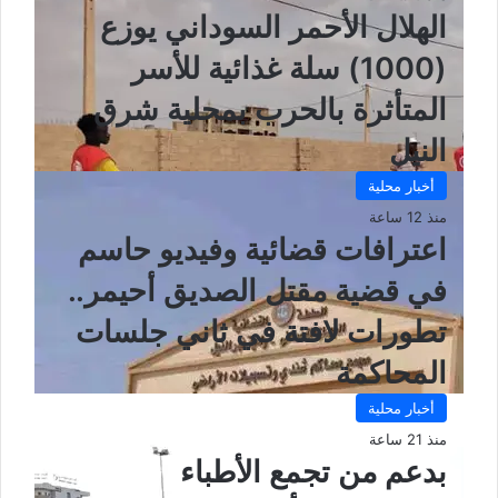
الهلال الأحمر السوداني يوزع
(1000) سلة غذائية للأسر
المتأثرة بالحرب بمحلية شرق
النيل
أخبار محلية
منذ 12 ساعة
اعترافات قضائية وفيديو حاسم
في قضية مقتل الصديق أحيمر..
تطورات لافتة في ثاني جلسات
المحاكمة
أخبار محلية
منذ 21 ساعة
بدعم من تجمع الأطباء