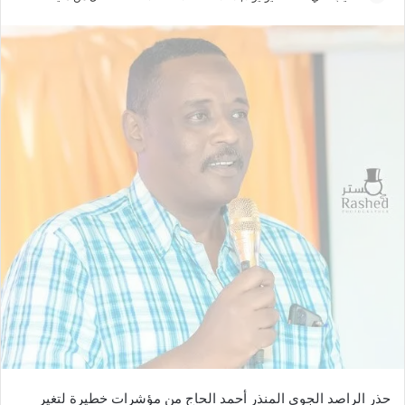
ر
س
ل
ب
ر
ي
د
ا
إ
ل
ك
ت
ر
و
ن
ي
ا
حذر الراصد الجوي المنذر أحمد الحاج من مؤشرات خطيرة لتغير