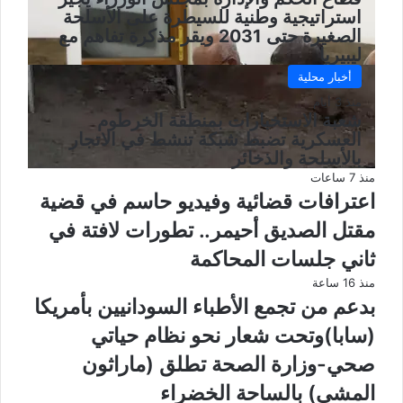
استراتيجية وطنية للسيطرة على الأسلحة
الصغيرة حتى 2031 ويقر مذكرة تفاهم مع
ليبيريا
أخبار محلية
منذ 3 أيام
شعبة الاستخبارات بمنطقة الخرطوم
العسكرية تضبط شبكة تنشط في الاتجار
بالأسلحة والذخائر
منذ 7 ساعات
اعترافات قضائية وفيديو حاسم في قضية
مقتل الصديق أحيمر.. تطورات لافتة في
ثاني جلسات المحاكمة
منذ 16 ساعة
بدعم من تجمع الأطباء السودانيين بأمريكا
(سابا)وتحت شعار نحو نظام حياتي
صحي-وزارة الصحة تطلق (ماراثون
المشي) بالساحة الخضراء