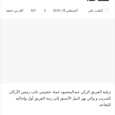
الطيب علي
أ
أغسطس 18, 2025
0
501
أقل من دقيقة
ر
س
ل
ب
ر
ي
د
ا
إ
ل
ك
ت
ر
ترقية الفريق الركن عبدالمحمود حماد عجيمي نائب رئيس الأركان
و
للتدريب و والي نهر النيل الأسبق إلي رتبة الفريق أول وإحالته
ن
للتقاعد.
ي