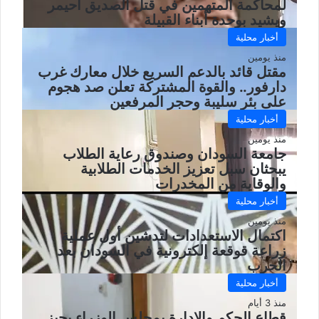
لمحاكمة المتهمين في قتل الصديق أحيمر
ويشيد بوحدة أبناء القبيلة
أخبار محلية
منذ يومين
مقتل قائد بالدعم السريع خلال معارك غرب
دارفور.. والقوة المشتركة تعلن صد هجوم
على بئر سليبة وحجر المرفعين
أخبار محلية
منذ يومين
جامعة السودان وصندوق رعاية الطلاب
يبحثان سبل تعزيز الخدمات الطلابية
والوقاية من المخدرات
أخبار محلية
منذ يومين
اكتمال الاستعدادات لتدشين أول عملية
زراعة قوقعة إلكترونية في السودان بعد
الحرب
أخبار محلية
منذ 3 أيام
قطاع الحكم والإدارة بمجلس الوزراء يجيز