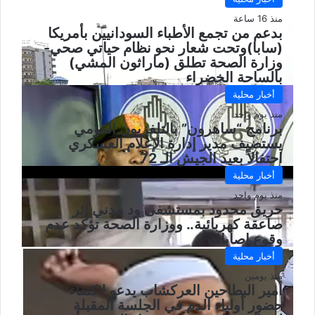
منذ 16 ساعة
بدعم من تجمع الأطباء السودانيين بأمريكا
(سابا)وتحت شعار نحو نظام حياتي صحي-
وزارة الصحة تطلق (ماراثون المشي)
بالساحة الخضراء
أخبار محلية
منذ يوم واحد
برنامج “ساهرون” بالتلفزيون القومي
يستضيف مدير إدارة الإعلام العسكري
احتفالاً بعيد الجيش الـ 72
أخبار محلية
منذ يوم واحد
حريق محدود بمستشفى ود مدني إثر
صاعقة كهربائية.. ووزارة الصحة تؤكد عدم
وقوع إصابات
أخبار محلية
منذ يومين
أمير البطاحين العركشاب يدعو لاكتفاء
حضور أولياء الدم في الجلسة المقبلة