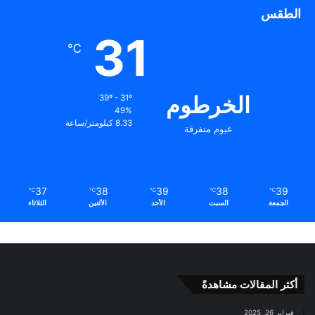
الطقس
31
℃
الخرطوم
39º - 31º
49%
8.33 كيلومتر/ساعة
غيوم متفرقة
37
38
39
38
39
℃
℃
℃
℃
℃
الجمعة
السبت
الأحد
الأثنين
الثلاثاء
أكثر المقالات مشاهدةً
فبراير 26, 2025