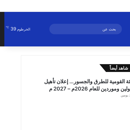
℃
بحث
الوضع المظلم
39
الخرطوم
عن
شاهد أيضاً
ئة القومية للطرق والجسور… إعلان تأهيل
ن وموردين للعام 2026م – 2027 م
 يومين