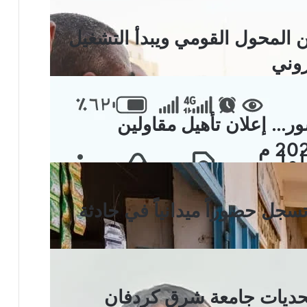
المحول القومي ويبدأ التشغيل
روني
ور… إعلان تأهيل مقاولين
جل حضوراً ميدانياً في حادثة
 تحديات جامعة شرق كردفان