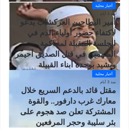
أخبار محلية
منذ 3 أيام
أمير البطاحين العركشاب يدعو
لاكتفاء حضور أولياء الدم في
الجلسة المقبلة لمحاكمة
المتهمين في قتل الصديق أحيمر
ويشيد بوحدة أبناء القبيلة
أخبار محلية
منذ 3 أيام
مقتل قائد بالدعم السريع خلال
معارك غرب دارفور.. والقوة
المشتركة تعلن صد هجوم على
بئر سليبة وحجر المرفعين