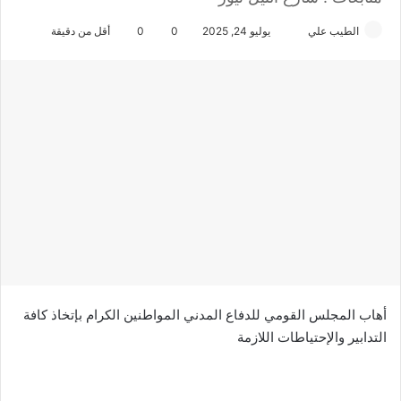
الطيب علي
أ
يوليو 24, 2025
0
0
أقل من دقيقة
ر
س
ل
ب
ر
ي
د
ا
إ
ل
ك
ت
ر
أهاب المجلس القومي للدفاع المدني المواطنين الكرام بإتخاذ كافة
و
التدابير والإحتياطات اللازمة
ن
ي
ا