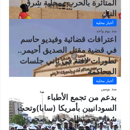
المتأثرة بالحرب بمحلية شرق
النيل
أخبار محلية
منذ يوم واحد
اعترافات قضائية وفيديو حاسم
في قضية مقتل الصديق أحيمر..
تطورات لافتة في ثاني جلسات
المحاكمة
أخبار محلية
منذ يومين
بدعم من تجمع الأطباء
السودانيين بأمريكا (سابا)وتحت
شعار نحو نظام حياتي صحي-
وزارة الصحة تطلق (ماراثون