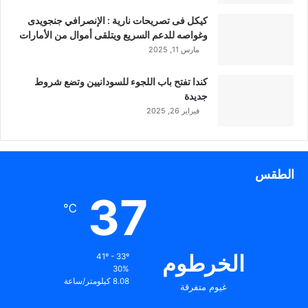
كيكل فى تصريحات نارية : الإنصرافي جنجويدى
وغواصه للدعم السريع ويتلقى أموال من الأمارات
مارس 11, 2025
كندا تفتح باب اللجوء للسودانيين وتضع شروط
جديدة
فبراير 26, 2025
الطقس
37
℃
الخرطوم
41º - 33º
30%
8.08 كيلومتر/ساعة
غيوم متفرقة