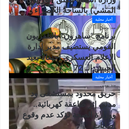
المشي) بالساحة الخضراء
أخبار محلية
منذ يومين
برنامج “ساهرون” بالتلفزيون
القومي يستضيف مدير إدارة
الإعلام العسكري احتفالاً بعيد
الجيش الـ 72
أخبار محلية
منذ يومين
حريق محدود بمستشفى ود
مدني إثر صاعقة كهربائية..
ووزارة الصحة تؤكد عدم وقوع
إصابات