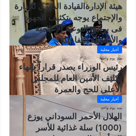
هيئة الإدارةالقيادة الدورى للإدارة
والإجتماع يوجه بتكثيف الجهود
فى برامج التوعية الإعلامية
والأنشطة التفاعلية
أخبار محلية
منذ يوم واحد
رئيس الوزراء يصدر قراراً بإنهاء
تكليف الأمين العام للمجلس
الأعلى للحج والعمرة
أخبار محلية
منذ يوم واحد
الهلال الأحمر السوداني يوزع
(1000) سلة غذائية للأسر